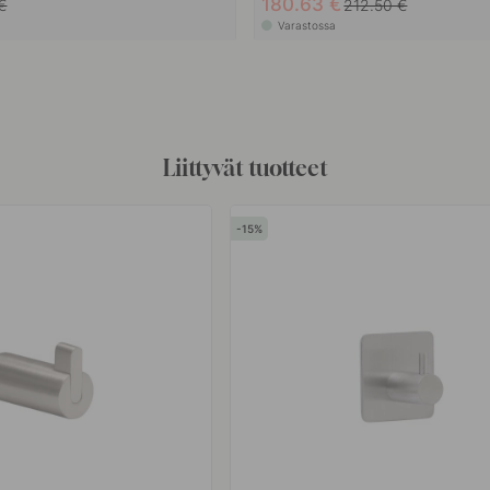
180.63 €
€
212.50 €
Varastossa
Liittyvät tuotteet
15