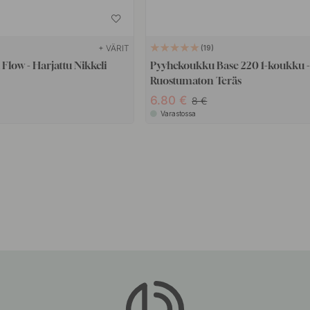
+ VÄRIT
19
Flow - Harjattu Nikkeli
Pyyhekoukku Base 220 1-koukku -
Ruostumaton Teräs
6.80
8
Varastossa