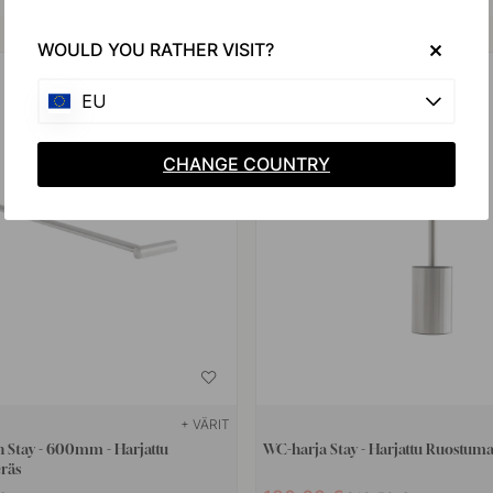
Osta yhdessä
WOULD YOU RATHER VISIT?
15
EU
CHANGE COUNTRY
+ VÄRIT
 Stay - 600mm - Harjattu
WC-harja Stay - Harjattu Ruostuma
räs