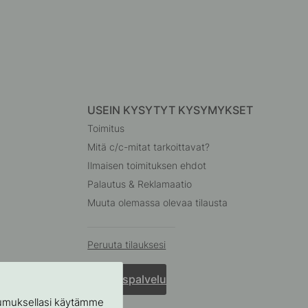
USEIN KYSYTYT KYSYMYKSET
Toimitus
Mitä c/c-mitat tarkoittavat?
Ilmaisen toimituksen ehdot
Palautus & Reklamaatio
Muuta olemassa olevaa tilausta
Peruuta tilauksesi
Asiakaspalvelu
stumuksellasi käytämme