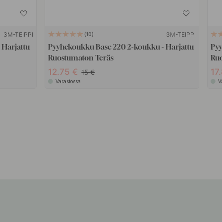
3M-TEIPPI
3M-TEIPPI
10
 Harjattu
Pyyhekoukku Base 220 2-koukku - Harjattu
Pyy
Ruostumaton Teräs
Ru
12.75
17
15
Varastossa
V