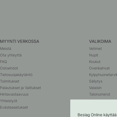
MYYNTI VERKOSSA
VALIKOIMA
Meistä
Vetimet
Ota yhteyttä
Nupit
FAQ
Koukut
Ostoehdot
Ovenkahvat
Tietosuojakäytäntö
Kylpyhuonetarvi
Toimitukset
Säilytys
Palautukset ja Valitukset
Valaisin
Hintavastaavuus
Talonumerot
Yhteistyöt
Outlet
Evästeasetukset
Beslag Online käyttää