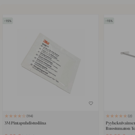
15
15
114
2
3M Pintapuhdistusliina
Pyyhekuivaimen
Ruostumaton Te