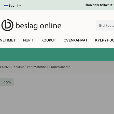
Nahka
Toniton x Beslag Design
Käytävän säilytystila
Antiikkine
Ilmainen toimitus 
Pyyhekoukku & pyyheteline
Suomi
Valkoinen
Liukuoven Vetimet
Huonekalujalat
Nahka
Kylpyhuonesetti
Muut Värit
Kiinnikkeet
Talonumerot
Pronssi
Muut värit
KAIKKI SISÄLLÄ
KAIKKI SISÄLLÄ
KAIKKI SISÄLLÄ
KAIKKI SISÄLLÄ
KAIKKI SISÄLLÄ
KAIKKI SISÄLLÄ
KAIKKI SISÄLLÄ
KAIKKI SISÄLLÄ
VETIMET
NUPIT
KOUKUT
OVENKAHVAT
KYLPYHUONETARVIKKEET
SÄILYTYS
VALAISIN
TYYLI
VETIMET
NUPIT
KOUKUT
OVENKAHVAT
KYLPYHUO
Etusivu
Koukut
Väri/Materiaali
Ruostumaton
sittäiskoukku Stay - Harjattu Teräs
15