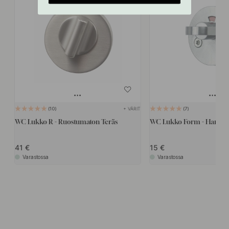
+ VÄRIT
10
7
WC Lukko R - Ruostumaton Teräs
WC Lukko Form - Harjatt
41
15
Varastossa
Varastossa