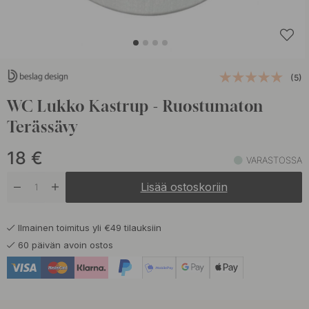
(5)
WC Lukko Kastrup - Ruostumaton
Terässävy
18
€
VARASTOSSA
Lisää ostoskoriin
Ilmainen toimitus yli €49 tilauksiin
60 päivän avoin ostos