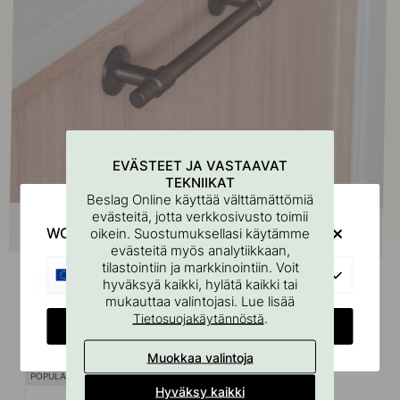
EVÄSTEET JA VASTAAVAT
TEKNIIKAT
Beslag Online käyttää välttämättömiä
evästeitä, jotta verkkosivusto toimii
WOULD YOU RATHER VISIT?
oikein. Suostumuksellasi käytämme
evästeitä myös analytiikkaan,
tilastointiin ja markkinointiin. Voit
EU
hyväksyä kaikki, hylätä kaikki tai
mukauttaa valintojasi. Lue lisää
.
Tietosuojakäytännöstä
Liittyvät tuotteet
CHANGE COUNTRY
Muokkaa valintoja
POPULAR
Hyväksy kaikki