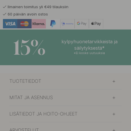
Ilmainen toimitus yli €49 tilauksiin
86.70 €
102 €
Kiillotettu Messinki
60 päivän avoin ostos
Varastossa
86.70 €
102 €
Mattamusta
Varastossa
15%
kylpyhuonetarvikkeista ja
säilytyksestä*
*Ei koske uutuuksia
TUOTETIEDOT
MITAT JA ASENNUS
LISÄTIEDOT JA HOITO-OHJEET
ARVOSTELUT