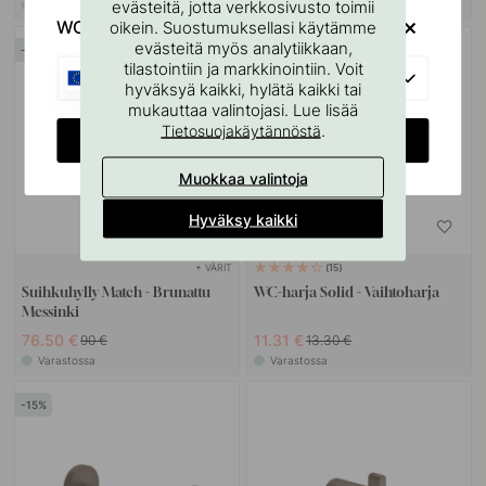
evästeitä, jotta verkkosivusto toimii
Varastossa
Varastossa
WOULD YOU RATHER VISIT?
oikein. Suostumuksellasi käytämme
evästeitä myös analytiikkaan,
15
15
tilastointiin ja markkinointiin. Voit
EU
hyväksyä kaikki, hylätä kaikki tai
mukauttaa valintojasi. Lue lisää
.
Tietosuojakäytännöstä
CHANGE COUNTRY
Muokkaa valintoja
Hyväksy kaikki
+ VÄRIT
15
Suihkuhylly Match - Brunattu
WC-harja Solid - Vaihtoharja
Messinki
76.50 €
11.31 €
90 €
13.30 €
Varastossa
Varastossa
15