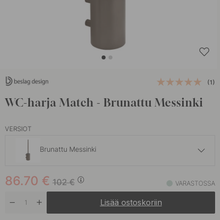
(1)
WC-harja Match - Brunattu Messinki
VERSIOT
Brunattu Messinki
86.70 €
102 €
86.70
€
Ruostumaton Teräs
102
€
VARASTOSSA
Varastossa
Lisää ostoskoriin
78.20 €
92 €
Kiillotettu Kromi
Varastossa