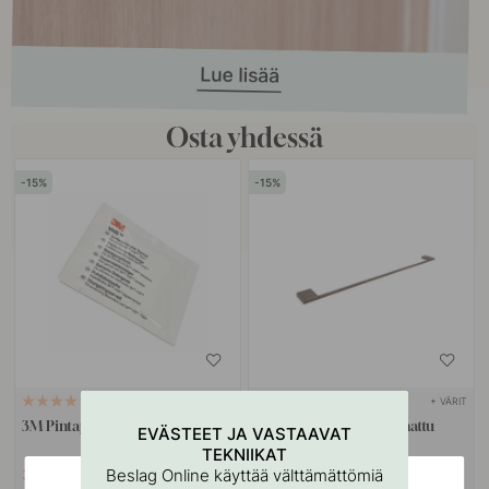
Osta yhdessä
15
15
+ VÄRIT
114
3M Pintapuhdistusliina
Pyyheteline Flow - Brunattu
EVÄSTEET JA VASTAAVAT
Messinki
TEKNIIKAT
Beslag Online käyttää välttämättömiä
3.06 €
96.47 €
3.60 €
113.50 €