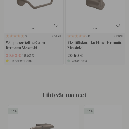
+ VÄRIT
+ VÄRIT
2
4
WC-paperiteline Calm -
Yksittäiskoukku Flow - Brunattu
Brunattu Messinki
Messinki
39.53 €
20.50 €
46.50 €
Tilapäisesti loppu
Varastossa
Liittyvät tuotteet
15
15