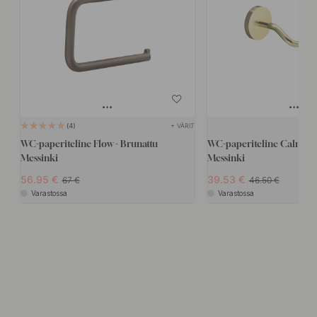
+ VÄRIT
4
WC-paperiteline Flow - Brunattu
WC-paperiteline Calm - Ki
Messinki
Messinki
56.95
39.53
67
46.50
Varastossa
Varastossa