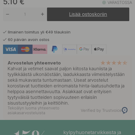
5.10
€
VARASTOSSA
Lisää ostoskoriin
Ilmainen toimitus yli €49 tilauksiin
60 päivän avoin ostos
Arvostelun yhteenveto
Kahvat ja vetimet saavat paljon kiitosta kauniista ja
tyylikkäästä ulkonäöstään, laadukkaasta viimeistelystään
sekä mukavasta tuntumastaan. Useat arvostelut
korostavat tuotteiden erinomaista hinta-laatusuhdetta ja
helppoa asennettavuutta. Asiakkaat ovat erityisen
tyytyväisiä tuotteiden sopivuuteen erilaisiin
sisustustyyleihin ja keittiöihin.
Tekoälyn luoma yhteenveto
Verified by Trustvoice
asiakasarvosteluista
kylpyhuonetarvikkeista ja