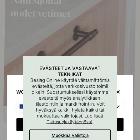
EVÄSTEET JA VASTAAVAT
TEKNIIKAT
Beslag Online käyttää välttämättömiä
evästeitä, jotta verkkosivusto toimii
WOULD YOU RATHER VISIT?
oikein. Suostumuksellasi käytämme
evästeitä myös analytiikkaan,
tilastointiin ja markkinointiin. Voit
EU
hyväksyä kaikki, hylätä kaikki tai
mukauttaa valintojasi. Lue lisää
.
Tietosuojakäytännöstä
CHANGE COUNTRY
Osta yhdessä
Muokkaa valintoja