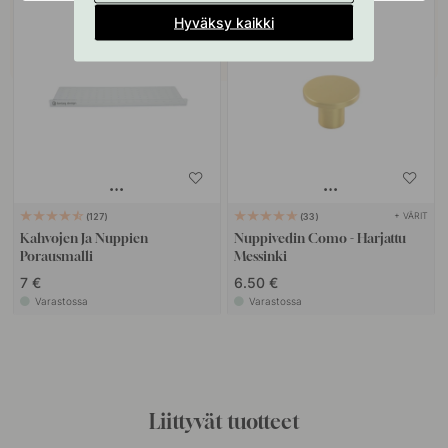
POPULAR
Hyväksy kaikki
+ VÄRIT
127
33
Kahvojen Ja Nuppien
Nuppivedin Como - Harjattu
Porausmalli
Messinki
7 €
6.50 €
Varastossa
Varastossa
Liittyvät tuotteet