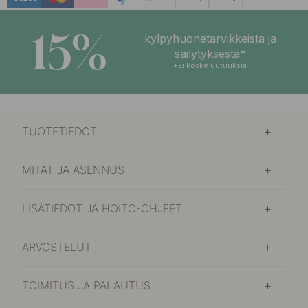
15%
kylpyhuonetarvikkeista ja
säilytyksestä*
*Ei koske uutuuksia
TUOTETIEDOT
MITAT JA ASENNUS
LISÄTIEDOT JA HOITO-OHJEET
ARVOSTELUT
TOIMITUS JA PALAUTUS