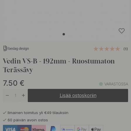
(1)
Vedin VS-B - 192mm - Ruostumaton
Terässävy
7.50
€
VARASTOSSA
Lisää ostoskoriin
Ilmainen toimitus yli €49 tilauksiin
60 päivän avoin ostos