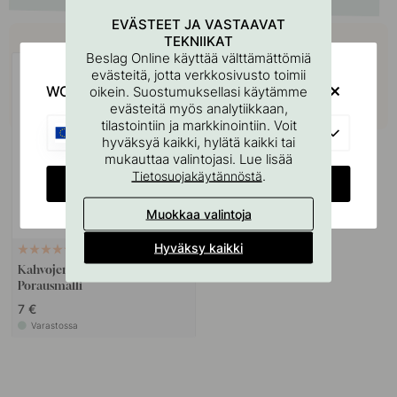
EVÄSTEET JA VASTAAVAT
Osta yhdessä
TEKNIIKAT
Beslag Online käyttää välttämättömiä
evästeitä, jotta verkkosivusto toimii
WOULD YOU RATHER VISIT?
oikein. Suostumuksellasi käytämme
evästeitä myös analytiikkaan,
tilastointiin ja markkinointiin. Voit
EU
hyväksyä kaikki, hylätä kaikki tai
mukauttaa valintojasi. Lue lisää
.
Tietosuojakäytännöstä
CHANGE COUNTRY
Muokkaa valintoja
Hyväksy kaikki
127
Kahvojen Ja Nuppien
Porausmalli
7 €
Varastossa