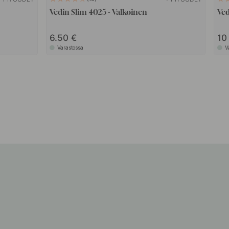
Vedin Slim 4025 - Valkoinen
Ved
6.50
1
Varastossa
V