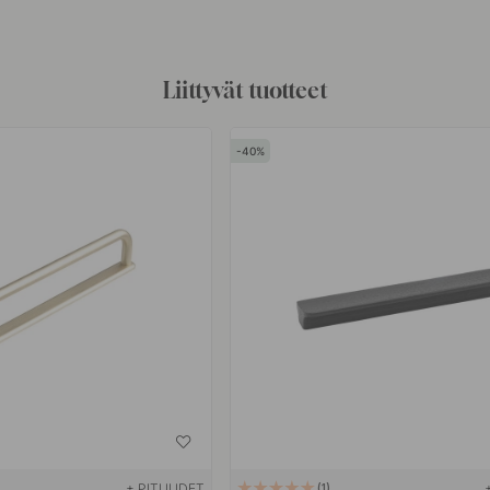
Liittyvät tuotteet
40
+ PITUUDET
1