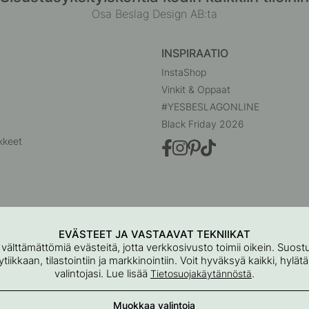
Osa Beslag Design AB:ta
INSPIRAATIO
InstaShop
Vinkit & Oppaat
#YESBESLAGONLINE
Black Friday 2026
kkeet
EVÄSTEET JA VASTAAVAT TEKNIIKAT
 välttämättömiä evästeitä, jotta verkkosivusto toimii oikein. Suo
iikkaan, tilastointiin ja markkinointiin. Voit hyväksyä kaikki, hylät
valintojasi. Lue lisää
.
Tietosuojakäytännöstä
Beslag Online, Inre Kustvägen 32, 269 43 Båstad, Ruotsi
Muokkaa valintoja