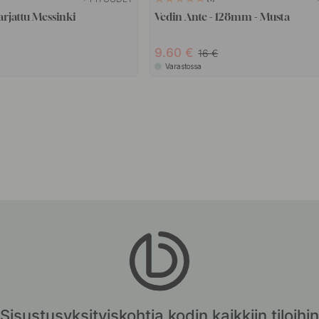
arjattu Messinki
Vedin Ante - 128mm - Musta
9.60
16
Varastossa
Sisustusyksityiskohtia kodin kaikkiin tiloihin