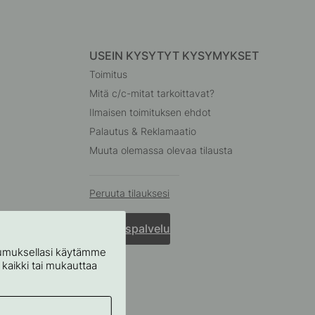
USEIN KYSYTYT KYSYMYKSET
Toimitus
Mitä c/c-mitat tarkoittavat?
Ilmaisen toimituksen ehdot
Palautus & Reklamaatio
Muuta olemassa olevaa tilausta
Peruuta tilauksesi
Asiakaspalvelu
stumuksellasi käytämme
ä kaikki tai mukauttaa