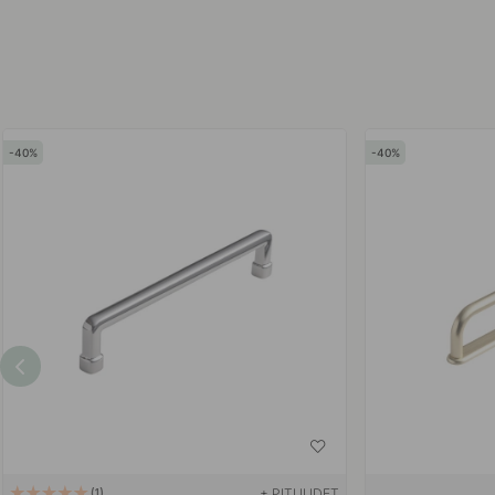
40
40
+ PITUUDET
1