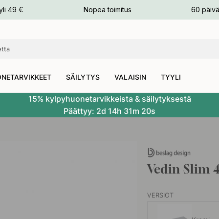
n
yli 49 €
Nopea toimitus
60 päivä
NETARVIKKEET
SÄILYTYS
VALAISIN
TYYLI
15% kylpyhuonetarvikkeista & säilytyksestä
Päättyy:
2d
14h
31m
19s
Vedin Slim
VERSIOT