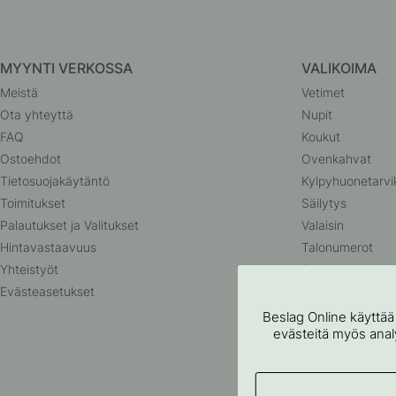
MYYNTI VERKOSSA
VALIKOIMA
Meistä
Vetimet
Ota yhteyttä
Nupit
FAQ
Koukut
Ostoehdot
Ovenkahvat
Tietosuojakäytäntö
Kylpyhuonetarvi
Toimitukset
Säilytys
Palautukset ja Valitukset
Valaisin
Hintavastaavuus
Talonumerot
Yhteistyöt
Outlet
Evästeasetukset
Beslag Online käyttää
evästeitä myös analyt