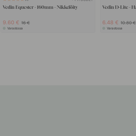
Vedin Equester - 160mm - Nikkelöity
Vedin D-Lite - H
9.60
6.48
16
10.80
Varastossa
Varastossa