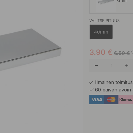
Kromi
VALITSE PITUUS
Alumiini
40mm
Musta
3.90
€
6.50
€
Ruostum
Ilmainen toimitus 
60 päivän avoin 
Valkoine