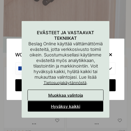
EVÄSTEET JA VASTAAVAT
TEKNIIKAT
Beslag Online käyttää välttämättömiä
evästeitä, jotta verkkosivusto toimii
WOULD YOU RATHER VISIT?
oikein. Suostumuksellasi käytämme
Osta yhdessä
evästeitä myös analytiikkaan,
tilastointiin ja markkinointiin. Voit
EU
hyväksyä kaikki, hylätä kaikki tai
mukauttaa valintojasi. Lue lisää
.
Tietosuojakäytännöstä
CHANGE COUNTRY
Muokkaa valintoja
Hyväksy kaikki