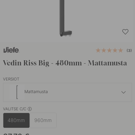
(3)
Vedin Riss Big - 480mm - Mattamusta
VERSIOT
Mattamusta
37.70 €
VALITSE C/C
Harmaa
Varastossa
480mm
960mm
39.80 €
Mattavalkoinen
Varastossa