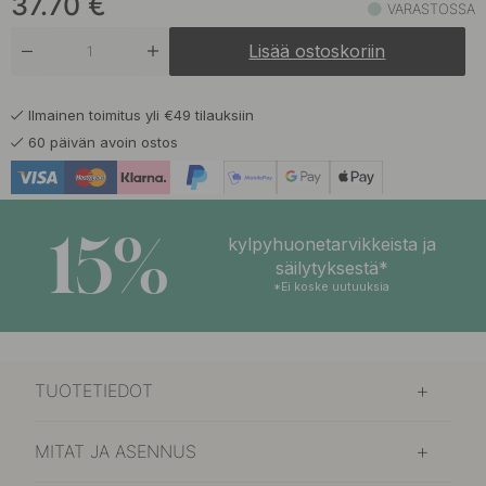
37.70
€
VARASTOSSA
37.70 €
Ruskea
Lisää ostoskoriin
Varastossa
37.70 €
Tulivuorenpunainen
Ilmainen toimitus yli €49 tilauksiin
Varastossa
60 päivän avoin ostos
15%
kylpyhuonetarvikkeista ja
säilytyksestä*
*Ei koske uutuuksia
TUOTETIEDOT
MITAT JA ASENNUS