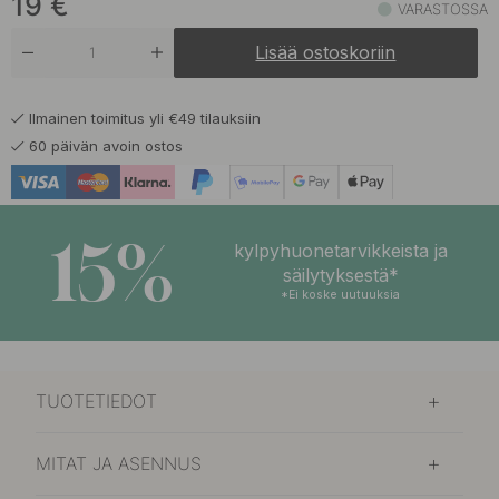
19
€
VARASTOSSA
Lisää ostoskoriin
Ilmainen toimitus yli €49 tilauksiin
60 päivän avoin ostos
15%
kylpyhuonetarvikkeista ja
säilytyksestä*
*Ei koske uutuuksia
TUOTETIEDOT
MITAT JA ASENNUS