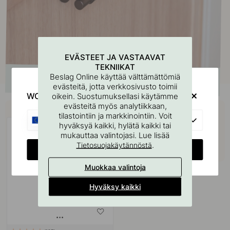
EVÄSTEET JA VASTAAVAT
TEKNIIKAT
Beslag Online käyttää välttämättömiä
evästeitä, jotta verkkosivusto toimii
WOULD YOU RATHER VISIT?
oikein. Suostumuksellasi käytämme
Osta yhdessä
evästeitä myös analytiikkaan,
tilastointiin ja markkinointiin. Voit
EU
hyväksyä kaikki, hylätä kaikki tai
mukauttaa valintojasi. Lue lisää
.
Tietosuojakäytännöstä
CHANGE COUNTRY
Muokkaa valintoja
Hyväksy kaikki