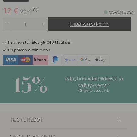
12
€
20
€
VARASTOSSA
Lisää ostoskoriin
Ilmainen toimitus yli €49 tilauksiin
60 päivän avoin ostos
15%
kylpyhuonetarvikkeista ja
säilytyksestä*
*Ei koske uutuuksia
TUOTETIEDOT
MITAT JA ASENNUS