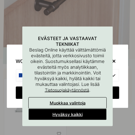
EVÄSTEET JA VASTAAVAT
TEKNIIKAT
Beslag Online käyttää välttämättömiä
evästeitä, jotta verkkosivusto toimii
WOULD YOU RATHER VISIT?
oikein. Suostumuksellasi käytämme
evästeitä myös analytiikkaan,
Osta yhdessä
tilastointiin ja markkinointiin. Voit
EU
hyväksyä kaikki, hylätä kaikki tai
mukauttaa valintojasi. Lue lisää
.
Tietosuojakäytännöstä
CHANGE COUNTRY
Muokkaa valintoja
Hyväksy kaikki