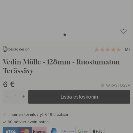
(8)
Vedin Mölle - 128mm - Ruostumaton
Terässävy
6
€
VARASTOSSA
Lisää ostoskoriin
Ilmainen toimitus yli €49 tilauksiin
60 päivän avoin ostos