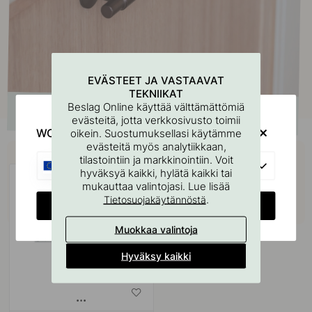
EVÄSTEET JA VASTAAVAT
TEKNIIKAT
Beslag Online käyttää välttämättömiä
evästeitä, jotta verkkosivusto toimii
WOULD YOU RATHER VISIT?
oikein. Suostumuksellasi käytämme
evästeitä myös analytiikkaan,
Osta yhdessä
tilastointiin ja markkinointiin. Voit
EU
hyväksyä kaikki, hylätä kaikki tai
mukauttaa valintojasi. Lue lisää
.
Tietosuojakäytännöstä
CHANGE COUNTRY
Muokkaa valintoja
Hyväksy kaikki