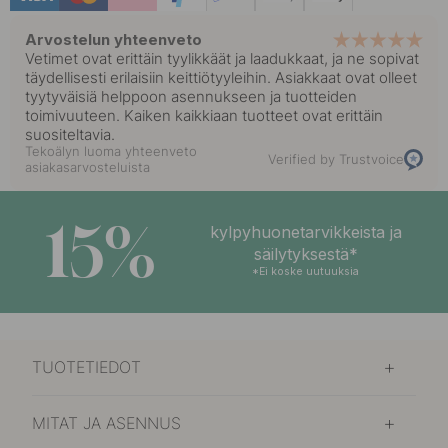
Arvostelun yhteenveto
Vetimet ovat erittäin tyylikkäät ja laadukkaat, ja ne sopivat
täydellisesti erilaisiin keittiötyyleihin. Asiakkaat ovat olleet
tyytyväisiä helppoon asennukseen ja tuotteiden
toimivuuteen. Kaiken kaikkiaan tuotteet ovat erittäin
suositeltavia.
Tekoälyn luoma yhteenveto
Verified by Trustvoice
asiakasarvosteluista
15%
kylpyhuonetarvikkeista ja
säilytyksestä*
*Ei koske uutuuksia
TUOTETIEDOT
MITAT JA ASENNUS