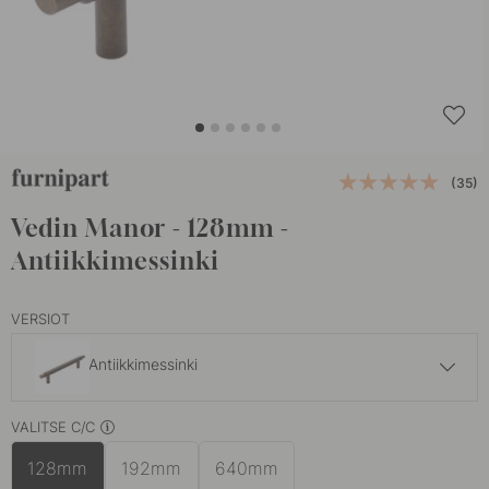
(35)
Vedin Manor - 128mm -
Antiikkimessinki
VERSIOT
Antiikkimessinki
29.50 €
VALITSE C/C
Kulta
Varastossa
128mm
192mm
640mm