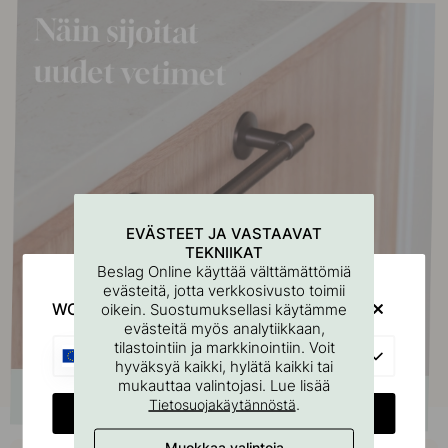
EVÄSTEET JA VASTAAVAT
TEKNIIKAT
Beslag Online käyttää välttämättömiä
evästeitä, jotta verkkosivusto toimii
WOULD YOU RATHER VISIT?
oikein. Suostumuksellasi käytämme
evästeitä myös analytiikkaan,
tilastointiin ja markkinointiin. Voit
EU
hyväksyä kaikki, hylätä kaikki tai
mukauttaa valintojasi. Lue lisää
.
Tietosuojakäytännöstä
CHANGE COUNTRY
Muokkaa valintoja