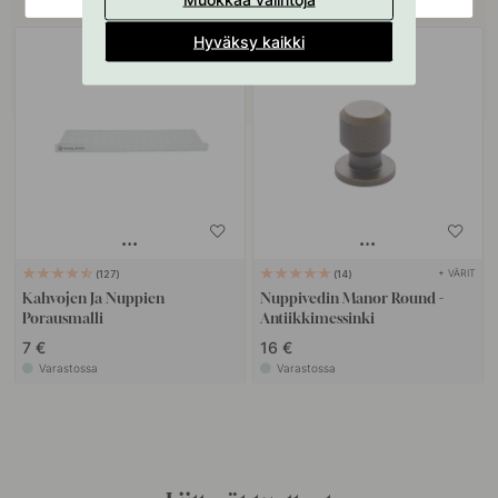
Osta yhdessä
Hyväksy kaikki
+ VÄRIT
127
14
Kahvojen Ja Nuppien
Nuppivedin Manor Round -
Porausmalli
Antiikkimessinki
7 €
16 €
Varastossa
Varastossa