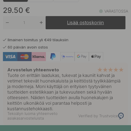
29.50 €
Mattamusta
Varastossa
29.50
€
VARASTOSSA
Lisää ostoskoriin
Ilmainen toimitus yli €49 tilauksiin
60 päivän avoin ostos
Arvostelun yhteenveto
Tuote on erittäin laadukas, tukevat ja kauniit kahvat ja
vetimet tekevät huonekaluista ja keittiöstä tyylikkäämpiä
ja moderneja. Moni käyttäjä on erityisen tyytyväinen
tuotteiden estetiikkaan ja tukevuuteen sekä hyvään
otteeseen. Näiden tuotteiden avulla huonekalujen ja
keittiön ulkonäköä voi parantaa helposti ja
kustannustehokkaasti.
Tekoälyn luoma yhteenveto
Verified by Trustvoice
asiakasarvosteluista