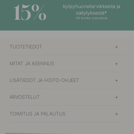
15%
kylpyhuonetarvikkeista ja
säilytyksestä*
*Ei koske uutuuksia
TUOTETIEDOT
MITAT JA ASENNUS
LISÄTIEDOT JA HOITO-OHJEET
ARVOSTELUT
TOIMITUS JA PALAUTUS