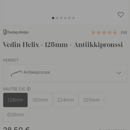
(11)
Vedin Helix - 128mm - Antiikkipronssi
VERSIOT
Antiikkipronssi
23.50 €
VALITSE C/C
Mattamusta
Varastossa
128mm
160mm
224mm
320mm
28.50 €
Messinki
Varastossa
608mm
23.50 €
Ruostumaton Terässävy
Varastossa