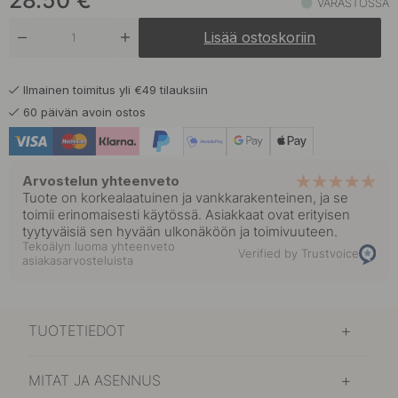
28.50
€
VARASTOSSA
Lisää ostoskoriin
27.50 €
Tumma Pronssi
Varastossa
Ilmainen toimitus yli €49 tilauksiin
60 päivän avoin ostos
Arvostelun yhteenveto
Tuote on korkealaatuinen ja vankkarakenteinen, ja se
toimii erinomaisesti käytössä. Asiakkaat ovat erityisen
tyytyväisiä sen hyvään ulkonäköön ja toimivuuteen.
Tekoälyn luoma yhteenveto
Verified by Trustvoice
asiakasarvosteluista
TUOTETIEDOT
MITAT JA ASENNUS