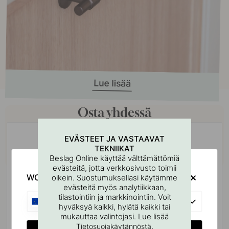
Osta yhdessä
EVÄSTEET JA VASTAAVAT
TEKNIIKAT
Beslag Online käyttää välttämättömiä
evästeitä, jotta verkkosivusto toimii
WOULD YOU RATHER VISIT?
oikein. Suostumuksellasi käytämme
evästeitä myös analytiikkaan,
tilastointiin ja markkinointiin. Voit
EU
hyväksyä kaikki, hylätä kaikki tai
mukauttaa valintojasi. Lue lisää
.
Tietosuojakäytännöstä