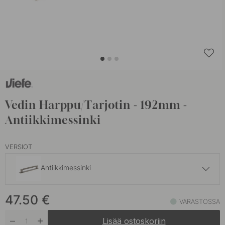
Vedin Harppu/Tarjotin - 192mm -
Antiikkimessinki
VERSIOT
Antiikkimessinki
37 €
47.50
€
Harjattu Messinki
VARASTOSSA
Varastossa
Lisää ostoskoriin