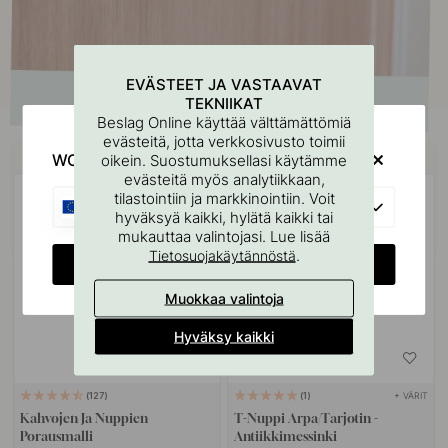
EVÄSTEET JA VASTAAVAT
TEKNIIKAT
Beslag Online käyttää välttämättömiä
evästeitä, jotta verkkosivusto toimii
Osta yhdessä
WOULD YOU RATHER VISIT?
oikein. Suostumuksellasi käytämme
evästeitä myös analytiikkaan,
tilastointiin ja markkinointiin. Voit
EU
hyväksyä kaikki, hylätä kaikki tai
mukauttaa valintojasi. Lue lisää
.
Tietosuojakäytännöstä
CHANGE COUNTRY
Muokkaa valintoja
Hyväksy kaikki
+ VÄRIT
127
1
Kahvojen Ja Nuppien
T-Nuppi Arpa/Tarjotin -
Porausmalli
Antiikkimessinki