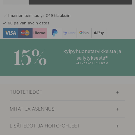
37 €
Harjattu Musta
Varastossa
Ilmainen toimitus yli €49 tilauksiin
37 €
Ruostumaton Terässävy
60 päivän avoin ostos
Varastossa
15%
kylpyhuonetarvikkeista ja
säilytyksestä*
*Ei koske uutuuksia
TUOTETIEDOT
MITAT JA ASENNUS
LISÄTIEDOT JA HOITO-OHJEET