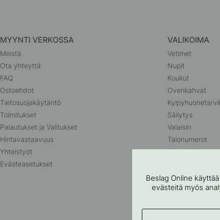
MYYNTI VERKOSSA
VALIKOIMA
Meistä
Vetimet
Ota yhteyttä
Nupit
FAQ
Koukut
Ostoehdot
Ovenkahvat
Tietosuojakäytäntö
Kylpyhuonetarvi
Toimitukset
Säilytys
Palautukset ja Valitukset
Valaisin
Hintavastaavuus
Talonumerot
Yhteistyöt
Outlet
Evästeasetukset
Beslag Online käyttää
evästeitä myös analyt