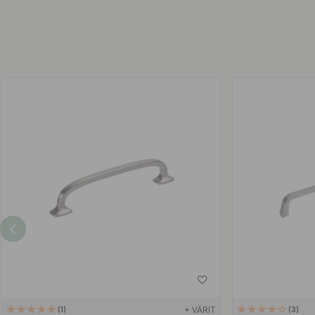
+ VÄRIT
1
3