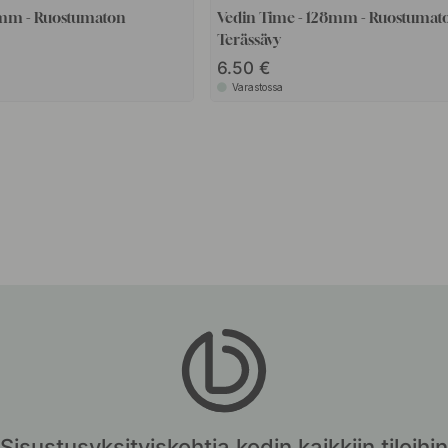
60mm - Ruostumaton
Vedin Time - 128mm - Ruostumat
Terässävy
6.50
Varastossa
Sisustusyksityiskohtia kodin kaikkiin tiloihin