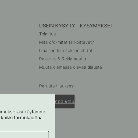
USEIN KYSYTYT KYSYMYKSET
Toimitus
Mitä c/c-mitat tarkoittavat?
Ilmaisen toimituksen ehdot
Palautus & Reklamaatio
Muuta olemassa olevaa tilausta
Peruuta tilauksesi
Asiakaspalvelu
stumuksellasi käytämme
ä kaikki tai mukauttaa