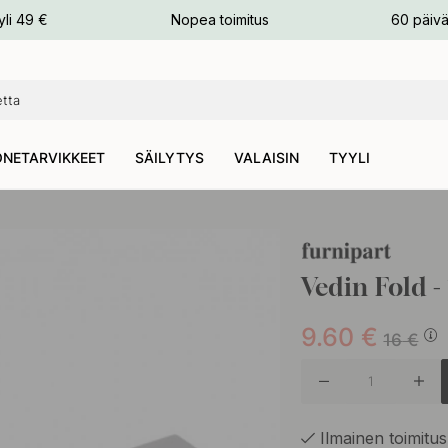
n
yli 49 €
Nopea toimitus
60 päivä
NETARVIKKEET
SÄILYTYS
VALAISIN
TYYLI
Vedin Fold 
9.60
€
16
€
Ilmainen toimitus 