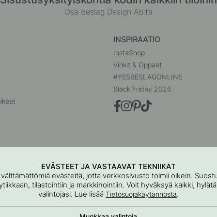
Osa Beslag Design AB:ta
INSPIRAATIO
InstaShop
Vinkit & Oppaat
#YESBESLAGONLINE
Black Friday 2026
kkeet
EVÄSTEET JA VASTAAVAT TEKNIIKAT
 välttämättömiä evästeitä, jotta verkkosivusto toimii oikein. Suo
iikkaan, tilastointiin ja markkinointiin. Voit hyväksyä kaikki, hylät
valintojasi. Lue lisää
.
Tietosuojakäytännöstä
Beslag Online, Inre Kustvägen 32, 269 43 Båstad, Ruotsi
Muokkaa valintoja