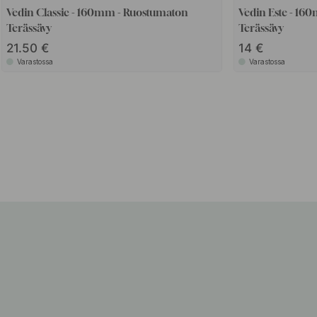
Vedin Classic - 160mm - Ruostumaton
Vedin Este - 1
Terässävy
Terässävy
21.50
14
Varastossa
Varastossa