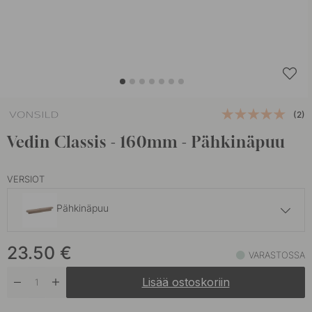
(2)
Vedin Classis - 160mm - Pähkinäpuu
VERSIOT
Pähkinäpuu
17 €
23.50
€
Tammi
VARASTOSSA
Varastossa
Lisää ostoskoriin