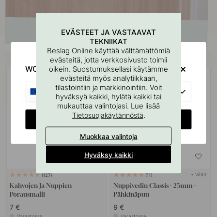
EVÄSTEET JA VASTAAVAT
TEKNIIKAT
Beslag Online käyttää välttämättömiä
Osta yhdessä
evästeitä, jotta verkkosivusto toimii
WOULD YOU RATHER VISIT?
oikein. Suostumuksellasi käytämme
evästeitä myös analytiikkaan,
tilastointiin ja markkinointiin. Voit
EU
hyväksyä kaikki, hylätä kaikki tai
mukauttaa valintojasi. Lue lisää
.
Tietosuojakäytännöstä
CHANGE COUNTRY
Muokkaa valintoja
Hyväksy kaikki
+ VÄRIT
127
11
Kahvojen Ja Nuppien
Nuppivedin Classis - 25mm -
Porausmalli
Pähkinäpuu
7 €
9 €
Varastossa
Varastossa