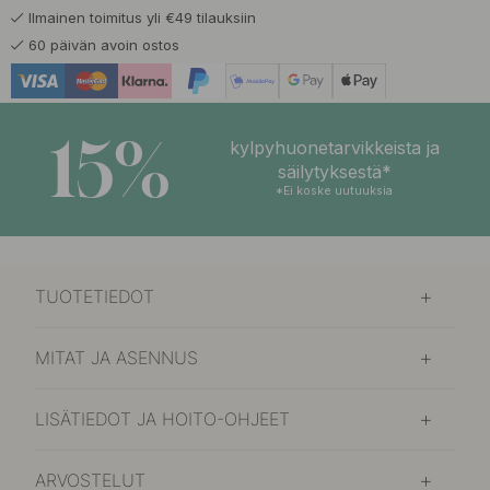
Ilmainen toimitus yli €49 tilauksiin
60 päivän avoin ostos
15%
kylpyhuonetarvikkeista ja
säilytyksestä*
*Ei koske uutuuksia
TUOTETIEDOT
MITAT JA ASENNUS
LISÄTIEDOT JA HOITO-OHJEET
ARVOSTELUT