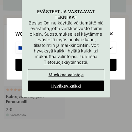
EVÄSTEET JA VASTAAVAT
TEKNIIKAT
Osta yhdessä
Beslag Online käyttää välttämättömiä
evästeitä, jotta verkkosivusto toimii
WOULD YOU RATHER VISIT?
oikein. Suostumuksellasi käytämme
evästeitä myös analytiikkaan,
tilastointiin ja markkinointiin. Voit
EU
hyväksyä kaikki, hylätä kaikki tai
mukauttaa valintojasi. Lue lisää
.
Tietosuojakäytännöstä
CHANGE COUNTRY
Muokkaa valintoja
Hyväksy kaikki
127
Kahvojen Ja Nuppien
Porausmalli
7 €
Varastossa