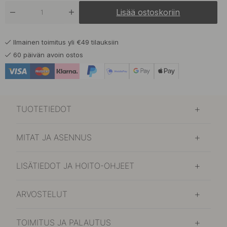
Lisää ostoskoriin
Ilmainen toimitus yli €49 tilauksiin
60 päivän avoin ostos
TUOTETIEDOT
MITAT JA ASENNUS
LISÄTIEDOT JA HOITO-OHJEET
ARVOSTELUT
TOIMITUS JA PALAUTUS