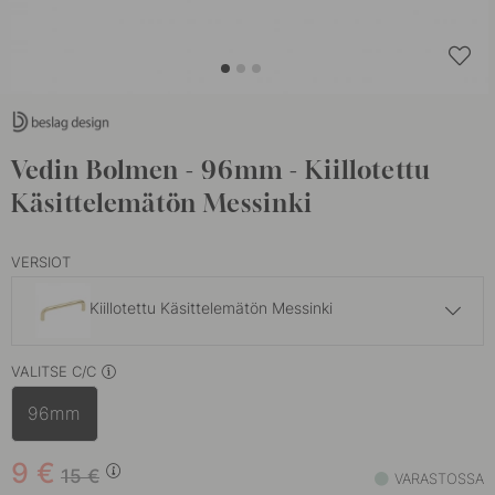
Vedin Bolmen - 96mm - Kiillotettu
Käsittelemätön Messinki
VERSIOT
Kiillotettu Käsittelemätön Messinki
15 €
VALITSE C/C
Käsittelemätön Messinki
Varastossa
96mm
15 €
Brunattu Messinki
Varastossa
9
€
15
€
VARASTOSSA