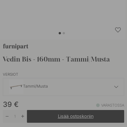
Vedin Bis - 160mm - Tammi/Musta
VERSIOT
Tammi/Musta
39 €
39
€
Musta
VARASTOSSA
Varastossa
Lisää ostoskoriin