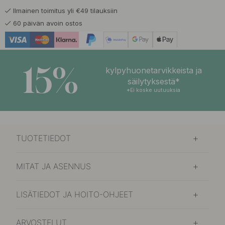
Ilmainen toimitus yli €49 tilauksiin
60 päivän avoin ostos
15%
kylpyhuonetarvikkeista ja
säilytyksestä*
*Ei koske uutuuksia
TUOTETIEDOT
MITAT JA ASENNUS
LISÄTIEDOT JA HOITO-OHJEET
ARVOSTELUT