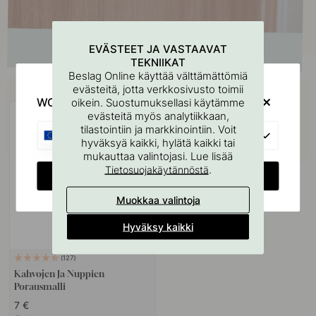
EVÄSTEET JA VASTAAVAT
TEKNIIKAT
Beslag Online käyttää välttämättömiä
Osta yhdessä
evästeitä, jotta verkkosivusto toimii
WOULD YOU RATHER VISIT?
oikein. Suostumuksellasi käytämme
evästeitä myös analytiikkaan,
tilastointiin ja markkinointiin. Voit
EU
hyväksyä kaikki, hylätä kaikki tai
mukauttaa valintojasi. Lue lisää
.
Tietosuojakäytännöstä
CHANGE COUNTRY
Muokkaa valintoja
Hyväksy kaikki
127
Kahvojen Ja Nuppien
Porausmalli
7 €