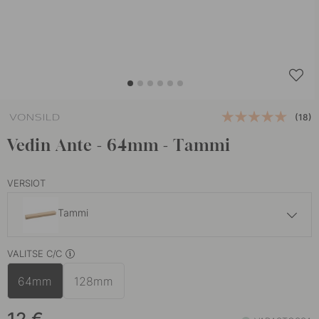
(18)
Vedin Ante - 64mm - Tammi
VERSIOT
Tammi
14 €
VALITSE C/C
Pähkinäpuu
Varastossa
64mm
128mm