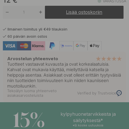
12
€
VARASTOSSA
Lisää ostoskoriin
Ilmainen toimitus yli €49 tilauksiin
60 päivän avoin ostos
Arvostelun yhteenveto
Tuotteet vastaavat kuvausta ja ovat korkealaatuisia.
Kahvat ovat mukavia käyttää, miellyttäviä katsella ja
helppoja asentaa. Asiakkaat ovat olleet erittäin tyytyväisiä
niin tuotteiden toimivuuteen kuin niiden kauniiseen
muotoiluunkin.
Tekoälyn luoma yhteenveto
Verified by Trustvoice
asiakasarvosteluista
15%
kylpyhuonetarvikkeista ja
säilytyksestä*
*Ei koske uutuuksia