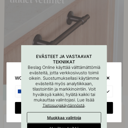
EVÄSTEET JA VASTAAVAT
TEKNIIKAT
Beslag Online käyttää välttämättömiä
evästeitä, jotta verkkosivusto toimii
WOULD YOU RATHER VISIT?
oikein. Suostumuksellasi käytämme
evästeitä myös analytiikkaan,
tilastointiin ja markkinointiin. Voit
EU
hyväksyä kaikki, hylätä kaikki tai
mukauttaa valintojasi. Lue lisää
.
Tietosuojakäytännöstä
Osta yhdessä
CHANGE COUNTRY
Muokkaa valintoja