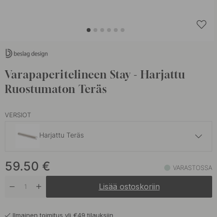
Varapaperitelineen Stay - Harjattu
Ruostumaton Teräs
VERSIOT
Harjattu Teräs
64 €
59.50
€
Mattamusta
VARASTOSSA
Varastossa
Lisää ostoskoriin
Ilmainen toimitus yli €49 tilauksiin