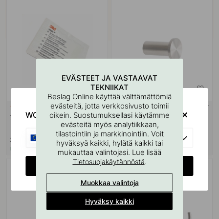
EVÄSTEET JA VASTAAVAT
TEKNIIKAT
Beslag Online käyttää välttämättömiä
evästeitä, jotta verkkosivusto toimii
+ VÄRIT
114
5
WOULD YOU RATHER VISIT?
oikein. Suostumuksellasi käytämme
3M Pintapuhdistusliina
Pyyhekoukun pidike - harjattu
evästeitä myös analytiikkaan,
ruostumaton teräs
tilastointiin ja markkinointiin. Voit
EU
3.60 €
17.50 €
hyväksyä kaikki, hylätä kaikki tai
Varastossa
Varastossa
mukauttaa valintojasi. Lue lisää
.
Tietosuojakäytännöstä
CHANGE COUNTRY
Muokkaa valintoja
Hyväksy kaikki