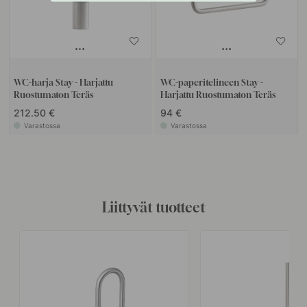
WC-harja Stay - Harjattu
WC-paperitelineen Stay -
Ruostumaton Teräs
Harjattu Ruostumaton Teräs
212.50 €
94 €
Varastossa
Varastossa
Liittyvät tuotteet