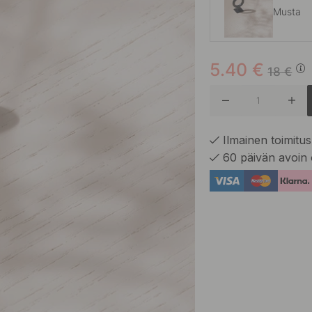
Musta
5.40
€
Greige
18
€
Ilmainen toimitus 
60 päivän avoin 