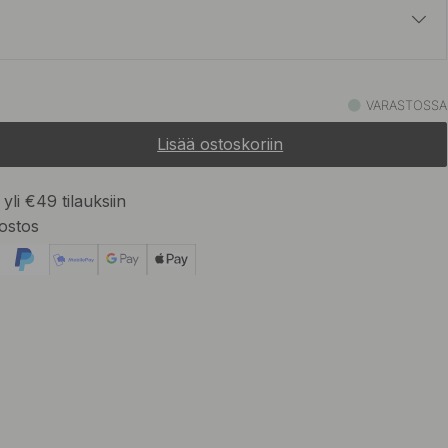
18 €
VARASTOSSA
Varastossa
Lisää ostoskoriin
yli €49 tilauksiin
ostos