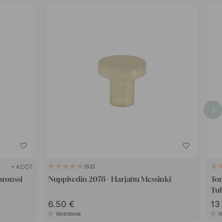
+ KOOT
52
pronssi
Nuppivedin 2078 - Harjattu Messinki
Ton
Tu
6.50
1
Varastossa
V