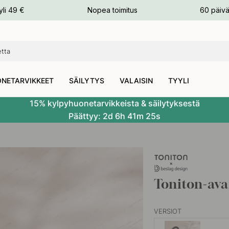
n
yli 49 €
Nopea toimitus
60 päivä
NETARVIKKEET
SÄILYTYS
VALAISIN
TYYLI
15% kylpyhuonetarvikkeista & säilytyksestä
Päättyy:
2d
6h
41m
24s
Toniton-av
VERSIOT