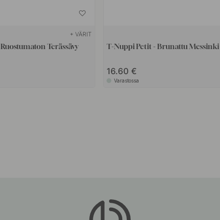
+ VÄRIT
- Ruostumaton Terässävy
T-Nuppi Petit - Brunattu Messinki
16.60
Varastossa