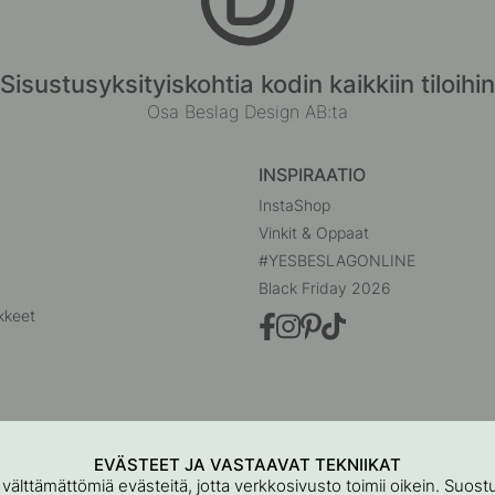
Sisustusyksityiskohtia kodin kaikkiin tiloihin
Osa Beslag Design AB:ta
INSPIRAATIO
InstaShop
Vinkit & Oppaat
#YESBESLAGONLINE
Black Friday 2026
kkeet
EVÄSTEET JA VASTAAVAT TEKNIIKAT
 välttämättömiä evästeitä, jotta verkkosivusto toimii oikein. Suo