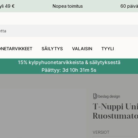
n
yli 49 €
Nopea toimitus
60 päivä
NETARVIKKEET
SÄILYTYS
VALAISIN
TYYLI
15% kylpyhuonetarvikkeista & säilytyksestä
Päättyy:
3d
10h
31m
4s
T-Nuppi Un
Ruostumat
VERSIOT