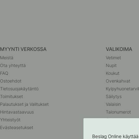
MYYNTI VERKOSSA
VALIKOIMA
Meistä
Vetimet
Ota yhteyttä
Nupit
FAQ
Koukut
Ostoehdot
Ovenkahvat
Tietosuojakäytäntö
Kylpyhuonetarvi
Toimitukset
Säilytys
Palautukset ja Valitukset
Valaisin
Hintavastaavuus
Talonumerot
Yhteistyöt
Outlet
Evästeasetukset
Beslag Online käyttää