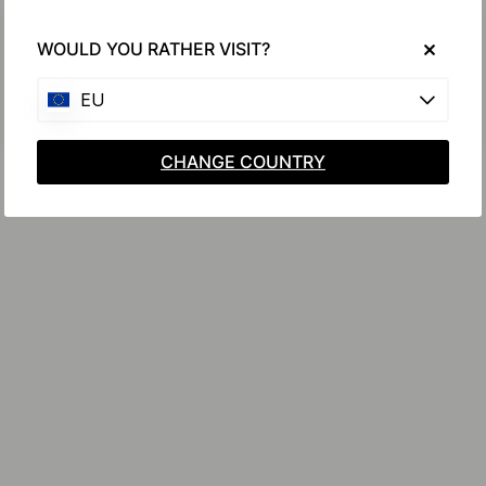
Osta yhdessä
WOULD YOU RATHER VISIT?
EU
CHANGE COUNTRY