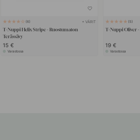
+ VÄRIT
6
5
T-Nuppi Helix Stripe - Ruostumaton
T-Nuppi Oliver 
Terässävy
15
19
Varastossa
Varastossa