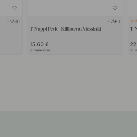
+ VÄRIT
+ VÄRIT
T-Nuppi Petit - Kiillotettu Messinki
T-N
15.60
2
Varastossa
V