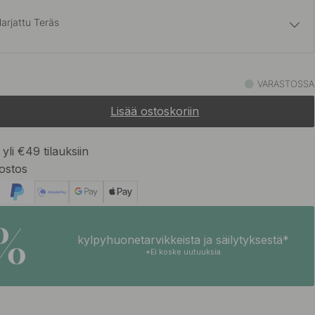
arjattu Teräs
23.50 €
 Messinki
VARASTOSSA
Varastossa
Lisää ostoskoriin
18 €
 Käsittelemätön Messinki
Varastossa
yli €49 tilauksiin
ostos
18 €
 Teräs
Varastossa
5%
kylpyhuonetarvikkeista ja säilytyksestä*
18 €
sta
*Ei koske uutuuksia
Varastossa
18 €