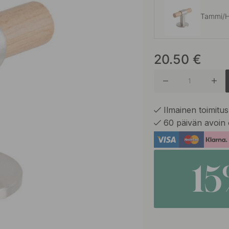
Tammi/H
20.50
€
Brunattu
Harjattu
Ilmainen toimitus 
60 päivän avoin 
Harjattu
1
Mattamu
Messinki