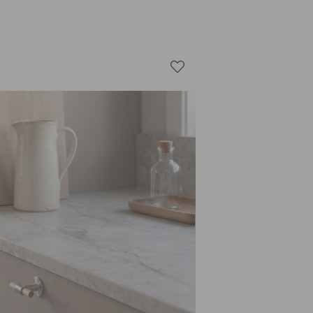
Nikkelöi
Tammi/