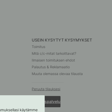
USEIN KYSYTYT KYSYMYKSET
Toimitus
Mitä c/c-mitat tarkoittavat?
Ilmaisen toimituksen ehdot
Palautus & Reklamaatio
Muuta olemassa olevaa tilausta
Peruuta tilauksesi
Asiakaspalvelu
stumuksellasi käytämme