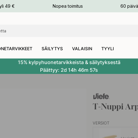
n
yli 49 €
Nopea toimitus
60 päivä
NETARVIKKEET
SÄILYTYS
VALAISIN
TYYLI
15% kylpyhuonetarvikkeista & säilytyksestä
Päättyy:
2d
14h
46m
56s
T-Nuppi Arp
VERSIOT