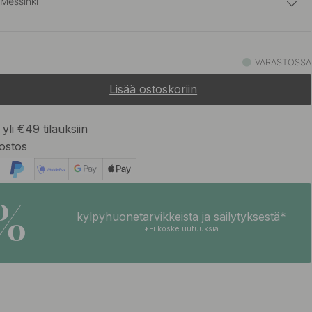
 Messinki
16 €
messinki
VARASTOSSA
Varastossa
Lisää ostoskoriin
15 €
 Musta
Varastossa
yli €49 tilauksiin
ostos
15 €
aton Terässävy
Varastossa
5%
kylpyhuonetarvikkeista ja säilytyksestä*
*Ei koske uutuuksia