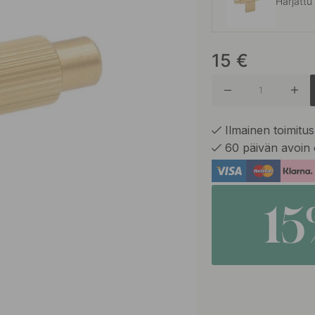
Harjattu
15
€
Antiikki
Harjattu
Ilmainen toimitus 
60 päivän avoin 
Ruostum
1