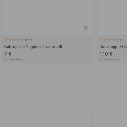
127
10
Kahvojen Ja Nuppien Porausmalli
Ruuvitappi M4
7 €
1.10 €
Varastossa
Varastossa