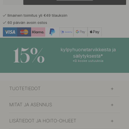
88.74 €
104.40 €
Mattamusta
Varastossa
Ilmainen toimitus yli €49 tilauksiin
60 päivän avoin ostos
15%
kylpyhuonetarvikkeista ja
säilytyksestä*
*Ei koske uutuuksia
TUOTETIEDOT
MITAT JA ASENNUS
LISÄTIEDOT JA HOITO-OHJEET