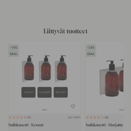
Liittyvät tuotteet
15
23
DEAL
DEAL
3M-TEIPPI
7
4
Suihkusetti - Kromi
Suihkusetti - Harjattu Ru