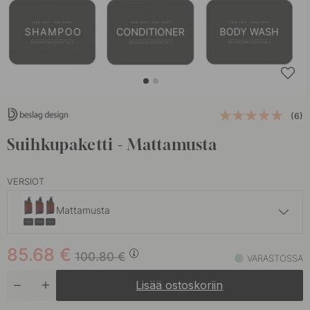
(6)
Suihkupaketti - Mattamusta
VERSIOT
Mattamusta
85.68 €
100.80 €
85.68
€
Kromi
100.80
€
VARASTOSSA
Varastossa
Lisää ostoskoriin
85.68 €
100.80 €
Ruostumaton Terässävy
Varastossa