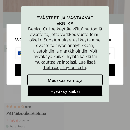
EVÄSTEET JA VASTAAVAT
TEKNIIKAT
Beslag Online käyttää välttämättömiä
evästeitä, jotta verkkosivusto toimii
Osta yhdessä
WOULD YOU RATHER VISIT?
oikein. Suostumuksellasi käytämme
evästeitä myös analytiikkaan,
15
tilastointiin ja markkinointiin. Voit
EU
hyväksyä kaikki, hylätä kaikki tai
mukauttaa valintojasi. Lue lisää
.
Tietosuojakäytännöstä
CHANGE COUNTRY
Muokkaa valintoja
Hyväksy kaikki
114
3M Pintapuhdistusliina
3.06 €
3.60 €
Varastossa