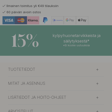
Ilmainen toimitus yli €49 tilauksiin
60 päivän avoin ostos
15%
kylpyhuonetarvikkeista ja
säilytyksestä*
*Ei koske uutuuksia
TUOTETIEDOT
MITAT JA ASENNUS
LISÄTIEDOT JA HOITO-OHJEET
ARVOSTELUT