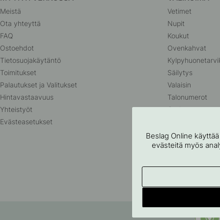
Meistä
Vetimet
Ota yhteyttä
Nupit
FAQ
Koukut
Ostoehdot
Ovenkahvat
Tietosuojakäytäntö
Kylpyhuonetarvi
Toimitukset
Säilytys
Palautukset ja Valitukset
Valaisin
Hintavastaavuus
Talonumerot
Yhteistyöt
Outlet
Evästeasetukset
Beslag Online käyttää
evästeitä myös analyt