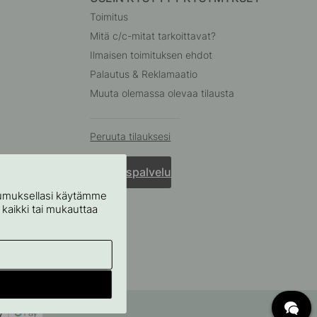
Toimitus
Mitä c/c-mitat tarkoittavat?
Ilmaisen toimituksen ehdot
Palautus & Reklamaatio
Muuta olemassa olevaa tilausta
Peruuta tilauksesi
Asiakaspalvelu
stumuksellasi käytämme
ä kaikki tai mukauttaa