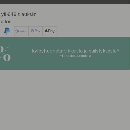
yli €49 tilauksiin
ostos
5%
kylpyhuonetarvikkeista ja säilytyksestä*
*Ei koske uutuuksia