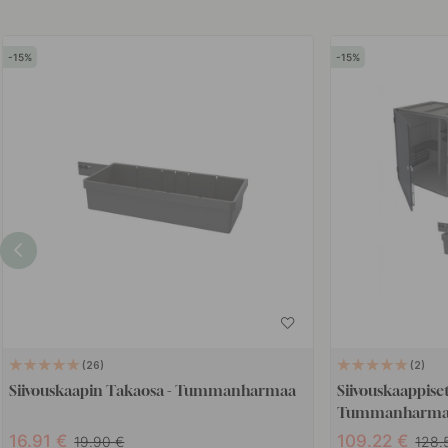
15
15
26
2
Siivouskaapin Takaosa - Tummanharmaa
Siivouskaappiset
Tummanharm
16.91
109.22
19.90
128