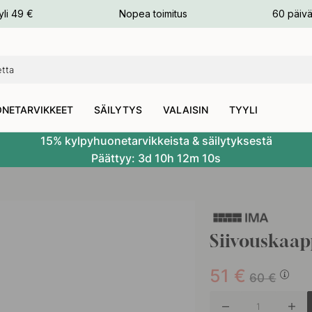
n
yli 49 €
Nopea toimitus
60 päivä
NETARVIKKEET
SÄILYTYS
VALAISIN
TYYLI
15% kylpyhuonetarvikkeista & säilytyksestä
Päättyy:
3d
10h
12m
9s
Siivouskaa
51
€
60
€