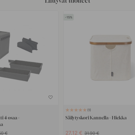
Liittyvät tuotteet
15
1
ti 4 osaa -
Säilytyskori Kannella - Hiekka
aa
27.12
.50
31.90