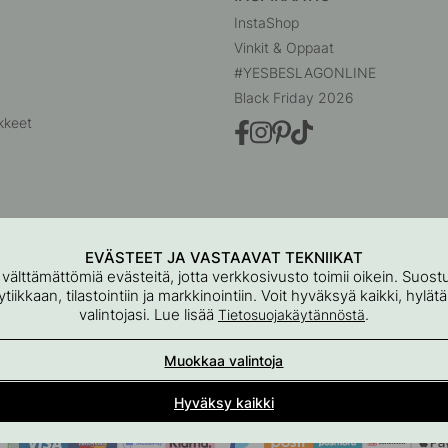
InstaShop
Vinkit & Oppaat
#YESBESLAGONLINE
Black Friday 2026
kkeet
EVÄSTEET JA VASTAAVAT TEKNIIKAT
 välttämättömiä evästeitä, jotta verkkosivusto toimii oikein. Suo
iikkaan, tilastointiin ja markkinointiin. Voit hyväksyä kaikki, hylät
valintojasi. Lue lisää
.
Tietosuojakäytännöstä
Beslag Online, Inre Kustvägen 32, 269 43 Båstad, Ruotsi
Muokkaa valintoja
© 2015 - 2026 Tekijänoikeus BeslagOnline i Båstad AB
Hyväksy kaikki