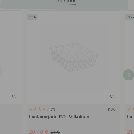
15
15
+ KOOT
2
Lankatarjotin 150 - Valkoinen
La
20.40
21
24