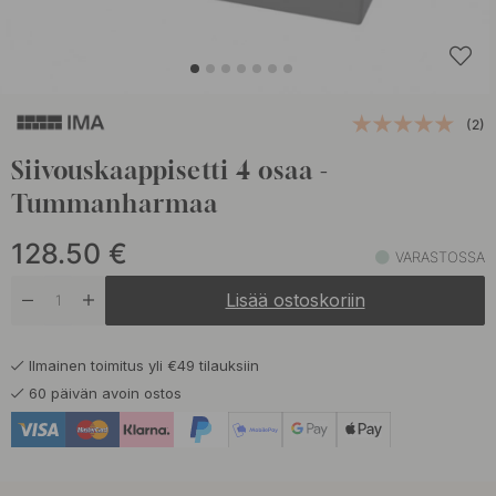
(2)
Siivouskaappisetti 4 osaa -
Tummanharmaa
128.50
€
VARASTOSSA
Lisää ostoskoriin
Ilmainen toimitus yli €49 tilauksiin
60 päivän avoin ostos