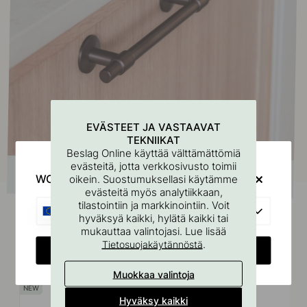
EVÄSTEET JA VASTAAVAT
TEKNIIKAT
Beslag Online käyttää välttämättömiä
evästeitä, jotta verkkosivusto toimii
WOULD YOU RATHER VISIT?
oikein. Suostumuksellasi käytämme
evästeitä myös analytiikkaan,
tilastointiin ja markkinointiin. Voit
EU
hyväksyä kaikki, hylätä kaikki tai
mukauttaa valintojasi. Lue lisää
.
Tietosuojakäytännöstä
Liittyvät tuotteet
CHANGE COUNTRY
Muokkaa valintoja
Hyväksy kaikki