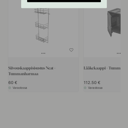
Siivouskaappisisustus Neat -
Lääkekaappi - Tummanh
Tummanharmaa
60
112.50
Varastossa
Varastossa