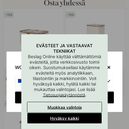
Osta yhdessä
15
15
EVÄSTEET JA VASTAAVAT
TEKNIIKAT
Beslag Online käyttää välttämättömiä
evästeitä, jotta verkkosivusto toimii
WOULD YOU RATHER VISIT?
oikein. Suostumuksellasi käytämme
evästeitä myös analytiikkaan,
2
2
tilastointiin ja markkinointiin. Voit
Pyykkikori - Hiekka
Pyykkikori kannella - Hiekka
EU
hyväksyä kaikki, hylätä kaikki tai
27.12 €
34.93 €
31.90 €
41.10 €
mukauttaa valintojasi. Lue lisää
Tilapäisesti loppu
Varastossa
.
Tietosuojakäytännöstä
CHANGE COUNTRY
15
Muokkaa valintoja
Hyväksy kaikki