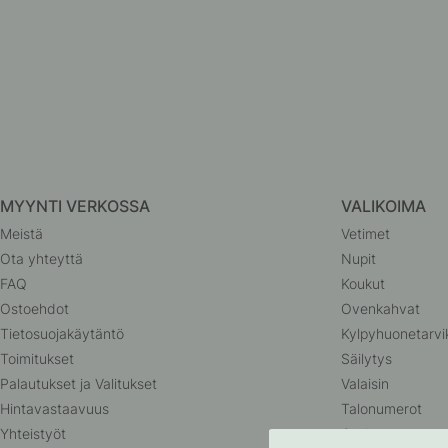
MYYNTI VERKOSSA
VALIKOIMA
Meistä
Vetimet
Ota yhteyttä
Nupit
FAQ
Koukut
Ostoehdot
Ovenkahvat
Tietosuojakäytäntö
Kylpyhuonetarvi
Toimitukset
Säilytys
Palautukset ja Valitukset
Valaisin
Hintavastaavuus
Talonumerot
Yhteistyöt
Outlet