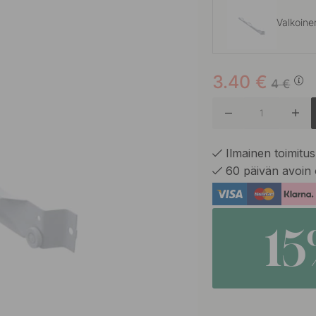
Valkoine
3.40
€
Tumman
4
€
Ilmainen toimitus 
60 päivän avoin 
1