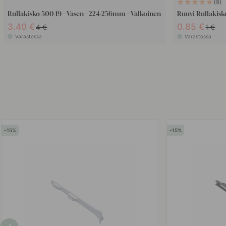
9
Rullakisko 500/19 - Vasen - 224/256mm - Valkoinen
Ruuvi Rullakisk
3.40 €
0.85 €
4 €
1 €
Varastossa
Varastossa
15
15