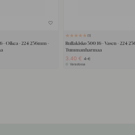
1
16 - Oikea - 224/256mm -
Rullakisko 500/16 - Vasen - 224/
aa
Tummanharmaa
3.40
4
Varastossa