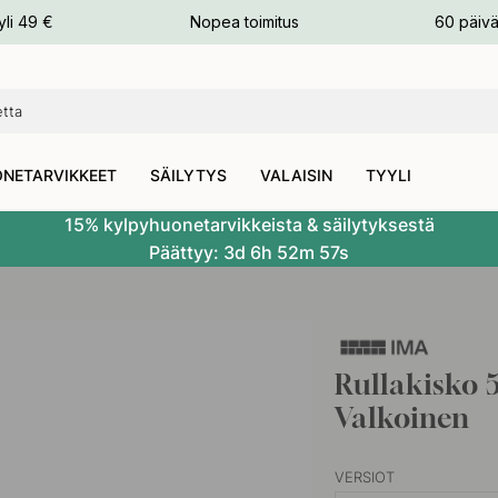
n
yli 49 €
Nopea toimitus
60 päivä
NETARVIKKEET
SÄILYTYS
VALAISIN
TYYLI
15% kylpyhuonetarvikkeista & säilytyksestä
Päättyy:
3d
6h
52m
57s
Rullakisko 
Valkoinen
VERSIOT