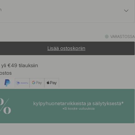
n
3.40 €
4 €
harmaa
VARASTOSSA
Varastossa
Lisää ostoskoriin
yli €49 tilauksiin
ostos
5%
kylpyhuonetarvikkeista ja säilytyksestä*
*Ei koske uutuuksia