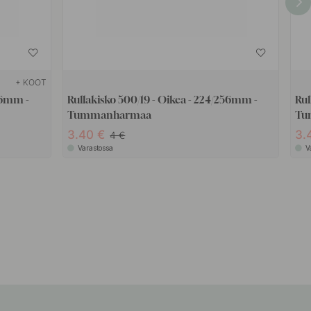
+ KOOT
256mm -
Rullakisko 500/19 - Oikea - 224/256mm -
Rul
Tummanharmaa
Tu
3.40
3.
4
Varastossa
V