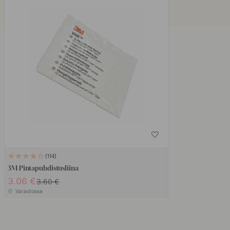
114
3M Pintapuhdistusliina
3.06 €
3.60 €
Varastossa