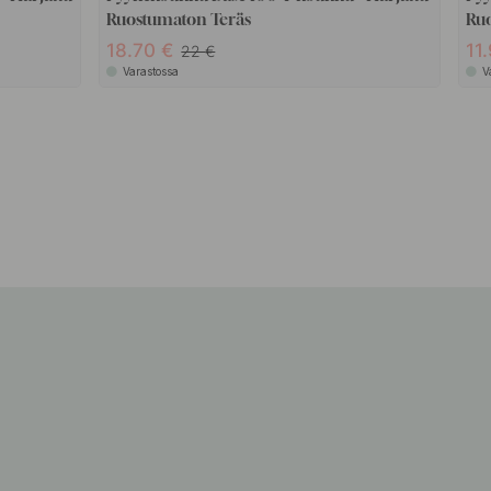
Ruostumaton Teräs
Ru
18.70
11
22
Varastossa
V