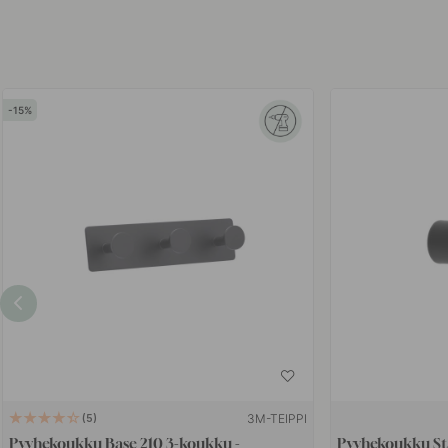
15
3M-TEIPPI
5
Pyyhekoukku Base 210 3-koukku -
Pyyhekoukku St