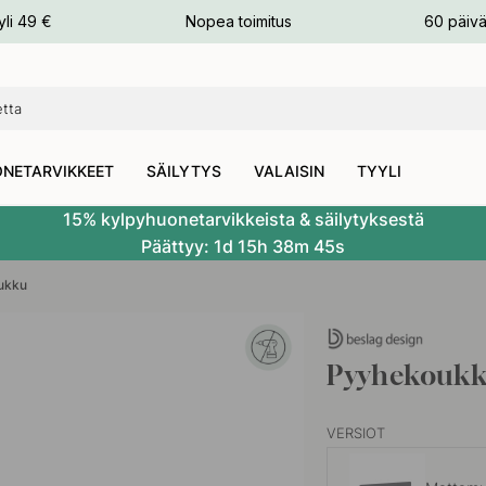
n
yli 49 €
Nopea toimitus
60 päivä
NETARVIKKEET
SÄILYTYS
VALAISIN
TYYLI
15% kylpyhuonetarvikkeista & säilytyksestä
Päättyy:
1d
15h
38m
44s
ukku
Pyyhekoukk
VERSIOT