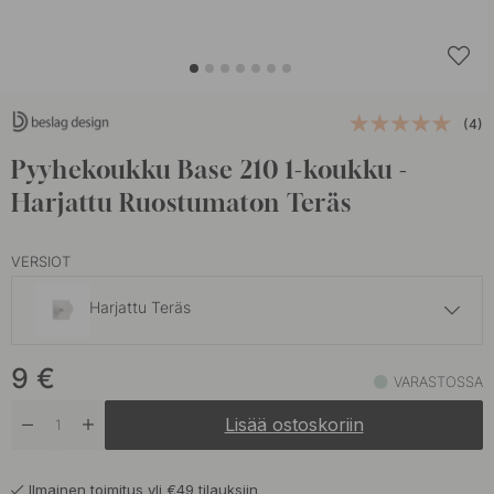
(4)
Pyyhekoukku Base 210 1-koukku -
Harjattu Ruostumaton Teräs
VERSIOT
Harjattu Teräs
11 €
9
€
Kiillotettu Messinki
VARASTOSSA
Varastossa
Lisää ostoskoriin
9 €
Kromi
Varastossa
Ilmainen toimitus yli €49 tilauksiin