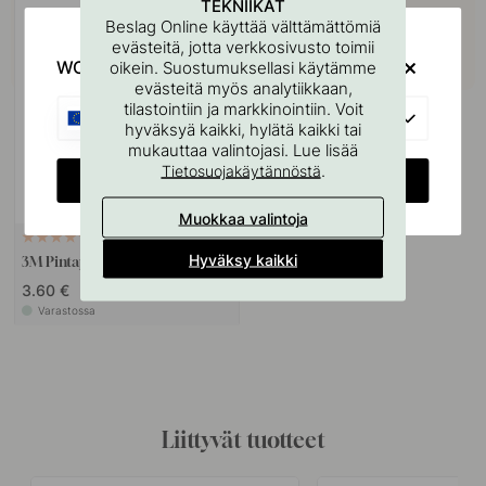
TEKNIIKAT
Beslag Online käyttää välttämättömiä
evästeitä, jotta verkkosivusto toimii
WOULD YOU RATHER VISIT?
oikein. Suostumuksellasi käytämme
evästeitä myös analytiikkaan,
tilastointiin ja markkinointiin. Voit
EU
hyväksyä kaikki, hylätä kaikki tai
mukauttaa valintojasi. Lue lisää
.
Tietosuojakäytännöstä
CHANGE COUNTRY
Muokkaa valintoja
114
Hyväksy kaikki
3M Pintapuhdistusliina
3.60 €
Varastossa
Liittyvät tuotteet