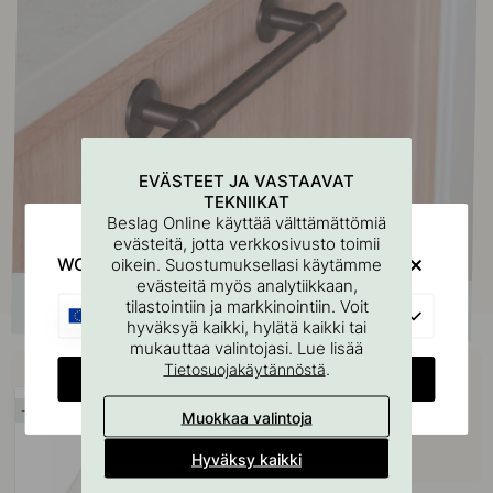
EVÄSTEET JA VASTAAVAT
TEKNIIKAT
Beslag Online käyttää välttämättömiä
evästeitä, jotta verkkosivusto toimii
WOULD YOU RATHER VISIT?
oikein. Suostumuksellasi käytämme
evästeitä myös analytiikkaan,
tilastointiin ja markkinointiin. Voit
EU
hyväksyä kaikki, hylätä kaikki tai
mukauttaa valintojasi. Lue lisää
Osta yhdessä
.
Tietosuojakäytännöstä
CHANGE COUNTRY
15
Muokkaa valintoja
Hyväksy kaikki