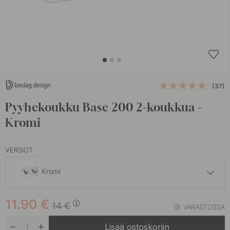
(37)
Pyyhekoukku Base 200 2-koukkua -
Kromi
VERSIOT
Kromi
11.90 €
14 €
11.90
€
Mattamusta
14
€
VARASTOSSA
Varastossa
Lisää ostoskoriin