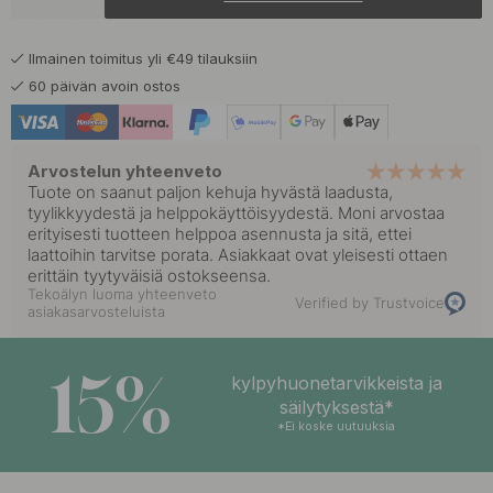
11.90 €
14 €
Harjattu Teräs
Varastossa
Ilmainen toimitus yli €49 tilauksiin
13.60 €
16 €
Kiillotettu Messinki
60 päivän avoin ostos
Varastossa
Arvostelun yhteenveto
Tuote on saanut paljon kehuja hyvästä laadusta,
tyylikkyydestä ja helppokäyttöisyydestä. Moni arvostaa
erityisesti tuotteen helppoa asennusta ja sitä, ettei
laattoihin tarvitse porata. Asiakkaat ovat yleisesti ottaen
erittäin tyytyväisiä ostokseensa.
Tekoälyn luoma yhteenveto
Verified by Trustvoice
asiakasarvosteluista
15%
kylpyhuonetarvikkeista ja
säilytyksestä*
*Ei koske uutuuksia