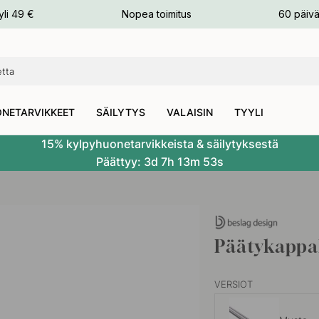
n
yli 49 €
Nopea toimitus
60 päivä
NETARVIKKEET
SÄILYTYS
VALAISIN
TYYLI
15% kylpyhuonetarvikkeista & säilytyksestä
Päättyy:
3d
7h
13m
52s
Päätykappal
VERSIOT