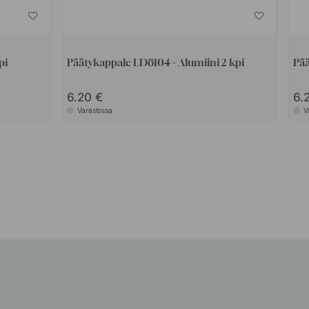
pi
Päätykappale LD8104 - Alumiini 2 kpi
Pää
6.20
6.
Varastossa
V