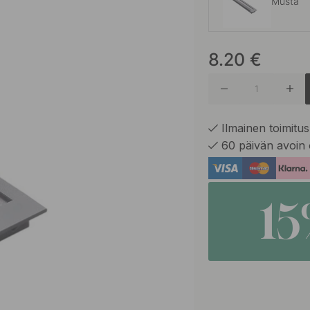
Musta
8.20
€
Alumiini
Ilmainen toimitus 
60 päivän avoin 
1