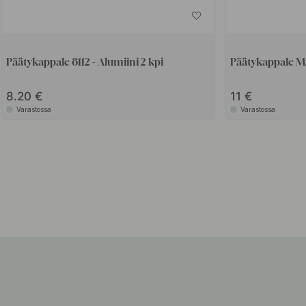
Päätykappale 8112 - Alumiini 2 kpi
Päätykappale Mis
8.20
11
Varastossa
Varastossa