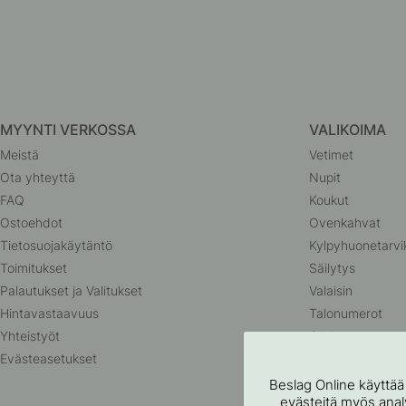
MYYNTI VERKOSSA
VALIKOIMA
Meistä
Vetimet
Ota yhteyttä
Nupit
FAQ
Koukut
Ostoehdot
Ovenkahvat
Tietosuojakäytäntö
Kylpyhuonetarvi
Toimitukset
Säilytys
Palautukset ja Valitukset
Valaisin
Hintavastaavuus
Talonumerot
Yhteistyöt
Outlet
Evästeasetukset
Beslag Online käyttää
evästeitä myös analyt