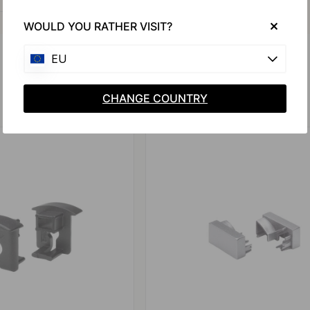
WOULD YOU RATHER VISIT?
EU
CHANGE COUNTRY
Liittyvät tuotteet