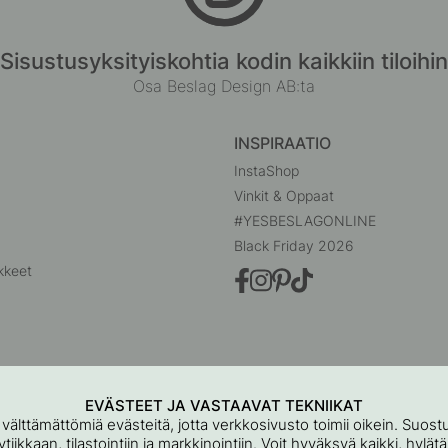
Sisustusyksityiskohtia kodin kaikkiin tiloihin
Osa Beslag Design AB:ta
INSPIRAATIO
InstaShop
Vinkit & Oppaat
#YESBESLAGONLINE
Black Friday 2026
kkeet
EVÄSTEET JA VASTAAVAT TEKNIIKAT
 välttämättömiä evästeitä, jotta verkkosivusto toimii oikein. Suo
iikkaan, tilastointiin ja markkinointiin. Voit hyväksyä kaikki, hylät