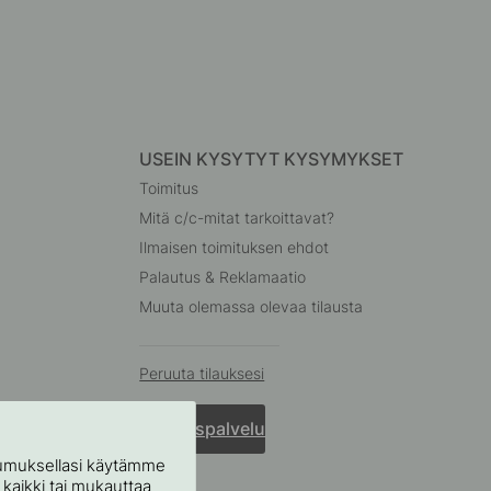
USEIN KYSYTYT KYSYMYKSET
Toimitus
Mitä c/c-mitat tarkoittavat?
Ilmaisen toimituksen ehdot
Palautus & Reklamaatio
Muuta olemassa olevaa tilausta
Peruuta tilauksesi
Asiakaspalvelu
stumuksellasi käytämme
ä kaikki tai mukauttaa