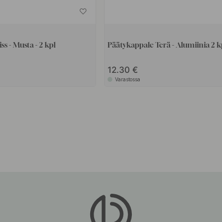
s - Musta - 2 kpl
Päätykappale Terä - Alumiinia 2 k
12.30
Varastossa