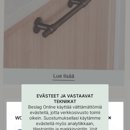
Osta yhdessä
EVÄSTEET JA VASTAAVAT
TEKNIIKAT
Beslag Online käyttää välttämättömiä
evästeitä, jotta verkkosivusto toimii
WOULD YOU RATHER VISIT?
oikein. Suostumuksellasi käytämme
evästeitä myös analytiikkaan,
tilastointiin ja markkinointiin. Voit