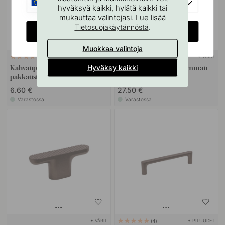
EU
hyväksyä kaikki, hylätä kaikki tai
mukauttaa valintojasi. Lue lisää
.
Tietosuojakäytännöstä
CHANGE COUNTRY
Muokkaa valintoja
+ VÄRIT
22
3
Hyväksy kaikki
Kahvanpehmusteet - Musta 3
Koukku Vibe Grip - Tumman
pakkausta
Pronssi
6.60 €
27.50 €
Varastossa
Varastossa
+ VÄRIT
+ PITUUDET
4