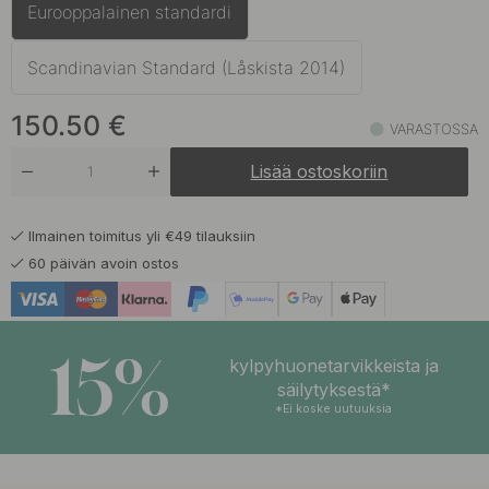
Eurooppalainen standardi
126 €
Ruostumaton Terässävy
Varastossa
Scandinavian Standard (Låskista 2014)
150.50
€
VARASTOSSA
Lisää ostoskoriin
Ilmainen toimitus yli €49 tilauksiin
60 päivän avoin ostos
15%
kylpyhuonetarvikkeista ja
säilytyksestä*
*Ei koske uutuuksia