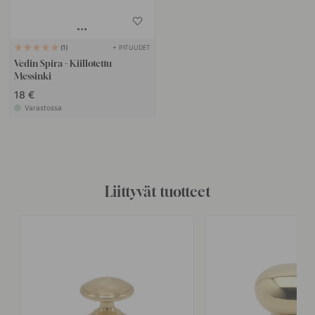
+ PITUUDET
1
Vedin Spira - Kiillotettu
Messinki
18 €
Varastossa
Liittyvät tuotteet