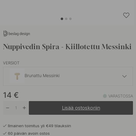
Nuppivedin Spira - Kiillotettu Messinki
VERSIOT
Brunattu Messinki
14 €
14
€
Mattamusta
VARASTOSSA
Varastossa
Lisää ostoskoriin
14 €
Nikkelöity
Tilapäisesti loppu
Ilmainen toimitus yli €49 tilauksiin
60 päivän avoin ostos