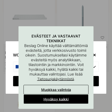
EVÄSTEET JA VASTAAVAT
TEKNIIKAT
Beslag Online käyttää välttämättömiä
SEINÄKIINNIKE
127
9
evästeitä, jotta verkkosivusto toimii
Kahvojen Ja Nuppien
Ruuvitappi M4x50mm 1 kpl
WOULD YOU RATHER VISIT?
oikein. Suostumuksellasi käytämme
Porausmalli
evästeitä myös analytiikkaan,
7 €
1.10 €
tilastointiin ja markkinointiin. Voit
EU
hyväksyä kaikki, hylätä kaikki tai
Varastossa
Varastossa
mukauttaa valintojasi. Lue lisää
.
Tietosuojakäytännöstä
CHANGE COUNTRY
Muokkaa valintoja
Hyväksy kaikki