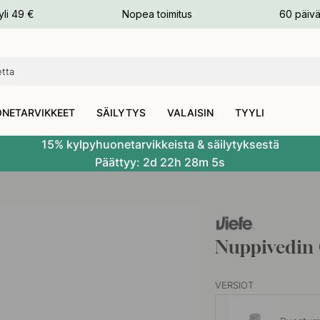
n
yli 49 €
Nopea toimitus
60 päivä
NETARVIKKEET
SÄILYTYS
VALAISIN
TYYLI
15% kylpyhuonetarvikkeista & säilytyksestä
Päättyy:
2d
22h
28m
4s
Nuppivedin 
VERSIOT