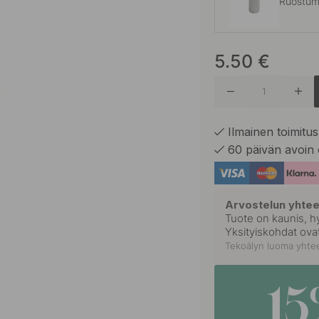
Ruostum
5.50
€
Mattamu
Messinki
Ilmainen toimitus 
60 päivän avoin 
Arvostelun yhte
Tuote on kaunis, hy
Yksityiskohdat ovat
Tekoälyn luoma yhtee
1