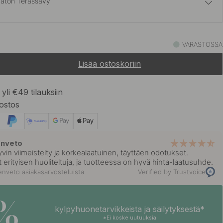
aton Terässävy
5.50 €
sta
VARASTOSSA
Varastossa
Lisää ostoskoriin
9 €
Varastossa
yli €49 tilauksiin
ostos
enveto
vin viimeistelty ja korkealaatuinen, täyttäen odotukset.
 erityisen huoliteltuja, ja tuotteessa on hyvä hinta-laatusuhde.
nveto asiakasarvosteluista
Verified by Trustvoice
5%
kylpyhuonetarvikkeista ja säilytyksestä*
*Ei koske uutuuksia