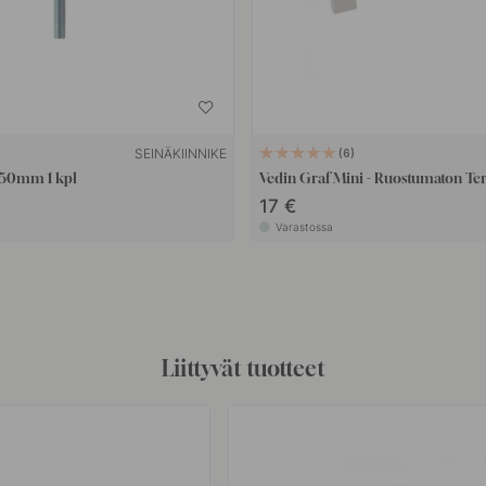
SEINÄKIINNIKE
6
x50mm 1 kpl
Vedin Graf Mini - Ruostumaton Ter
17 €
Varastossa
Liittyvät tuotteet