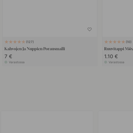
127
10
Kahvojen Ja Nuppien Porausmalli
Ruuvitappi M4
7 €
1.10 €
Varastossa
Varastossa