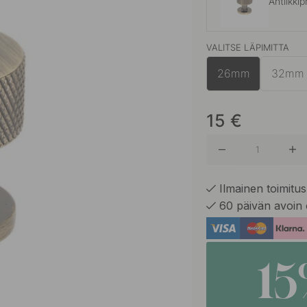
Antiikkip
VALITSE LÄPIMITTA
Messinki
26mm
32mm
Ruostum
15
€
Mattamu
Ilmainen toimitus 
60 päivän avoin 
1