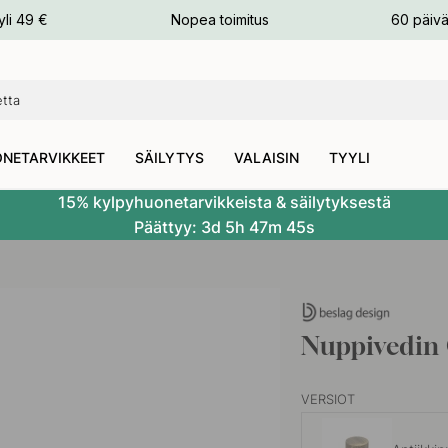
n
yli 49 €
Nopea toimitus
60 päivä
NETARVIKKEET
SÄILYTYS
VALAISIN
TYYLI
15% kylpyhuonetarvikkeista & säilytyksestä
Päättyy:
3d
5h
47m
44s
Nuppivedin 
VERSIOT