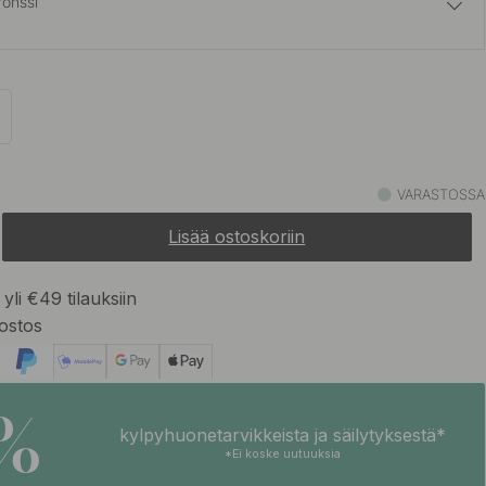
ronssi
15 €
Varastossa
14 €
aton Terässävy
Varastossa
VARASTOSSA
Lisää ostoskoriin
13 €
sta
Varastossa
yli €49 tilauksiin
ostos
5%
kylpyhuonetarvikkeista ja säilytyksestä*
*Ei koske uutuuksia