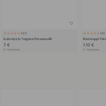
127
10
Kahvojen Ja Nuppien Porausmalli
Ruuvitappi M4
7 €
1.10 €
Varastossa
Varastossa