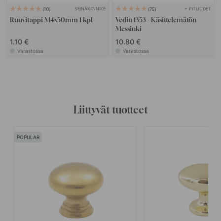
SEINÄKIINNIKE
+ PITUUDET
10
75
Ruuvitappi M4x50mm 1 kpl
Vedin 1353 - Käsittelemätön
Messinki
1.10 €
10.80 €
Varastossa
Varastossa
Liittyvät tuotteet
POPULAR