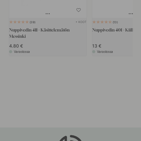
+ KOOT
39
13
Nuppivedin 411 - Käsittelemätön
Nuppivedin 401 - Kiillotet
Messinki
4.80
13
Varastossa
Varastossa