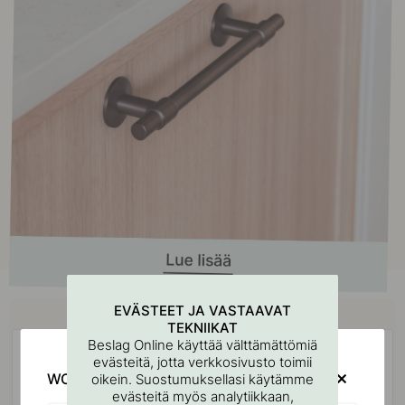
Osta yhdessä
EVÄSTEET JA VASTAAVAT
TEKNIIKAT
Beslag Online käyttää välttämättömiä
POPULAR
evästeitä, jotta verkkosivusto toimii
WOULD YOU RATHER VISIT?
oikein. Suostumuksellasi käytämme
evästeitä myös analytiikkaan,