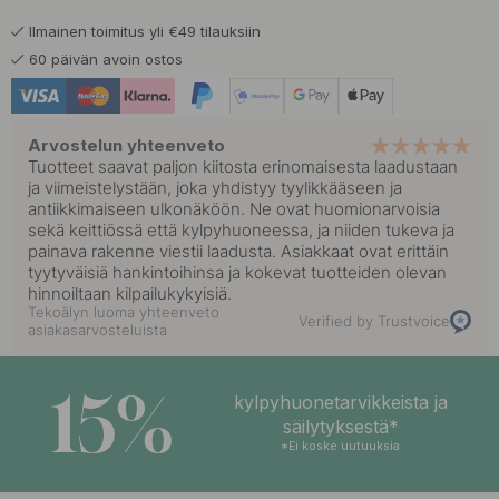
Ilmainen toimitus yli €49 tilauksiin
13 €
Kiillotettu Messinki
60 päivän avoin ostos
Varastossa
8 €
Nikkelöity
Varastossa
Arvostelun yhteenveto
Tuotteet saavat paljon kiitosta erinomaisesta laadustaan
9 €
ja viimeistelystään, joka yhdistyy tyylikkääseen ja
Ruostumaton Terässävy
Varastossa
antiikkimaiseen ulkonäköön. Ne ovat huomionarvoisia
sekä keittiössä että kylpyhuoneessa, ja niiden tukeva ja
painava rakenne viestii laadusta. Asiakkaat ovat erittäin
9 €
Tina
tyytyväisiä hankintoihinsa ja kokevat tuotteiden olevan
Varastossa
hinnoiltaan kilpailukykyisiä.
Tekoälyn luoma yhteenveto
Verified by Trustvoice
asiakasarvosteluista
15%
kylpyhuonetarvikkeista ja
säilytyksestä*
*Ei koske uutuuksia