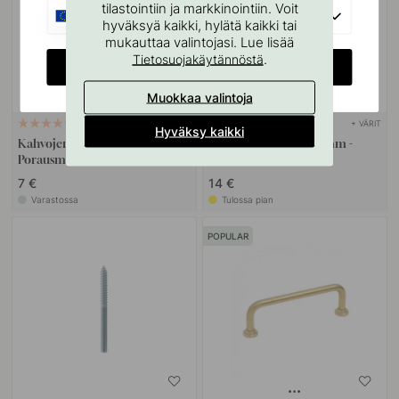
tilastointiin ja markkinointiin. Voit
EU
hyväksyä kaikki, hylätä kaikki tai
mukauttaa valintojasi. Lue lisää
.
Tietosuojakäytännöstä
CHANGE COUNTRY
Muokkaa valintoja
+ VÄRIT
127
27
Hyväksy kaikki
Kahvojen Ja Nuppien
Kuppivedin 3922 - 64mm -
Porausmalli
Messinki (Matta)
7 €
14 €
Varastossa
Tulossa pian
POPULAR