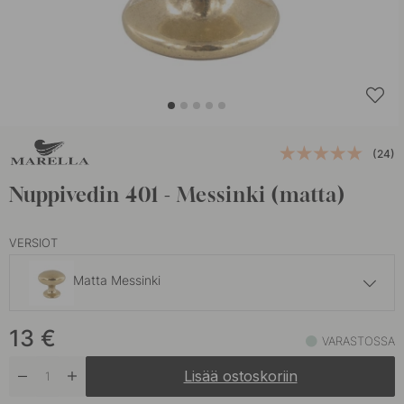
(24)
Nuppivedin 401 - Messinki (matta)
VERSIOT
Matta Messinki
10.20 €
13
€
Antiikkinen
VARASTOSSA
Varastossa
Lisää ostoskoriin
9 €
Antiikkimusta
Varastossa