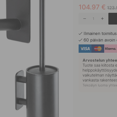
104.97
€
Ruostum
123.
Brunattu
Ilmainen toimitus 
60 päivän avoin 
Kromi
Arvostelun yhte
Tuote saa kiitosta 
helppokäyttöisyyde
vaikutelman näyttä
vankasta rakentee
Tekoälyn luoma yhtee