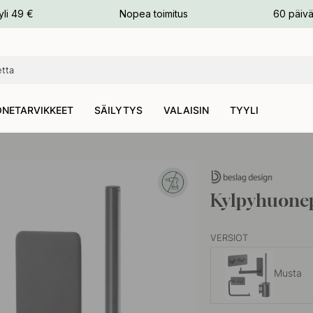
n
yli 49 €
Nopea toimitus
60 päivä
NETARVIKKEET
SÄILYTYS
VALAISIN
TYYLI
Kylpyhuonep
VERSIOT
Musta