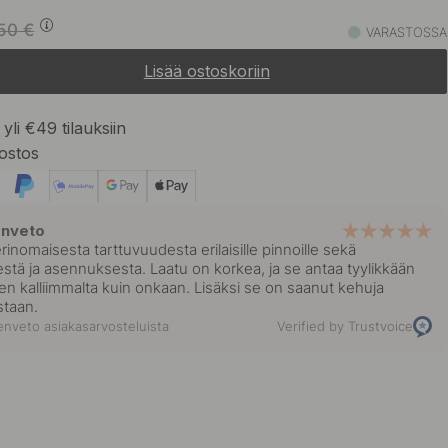
107.53 €
126.50 €
aton Teräs
50
€
VARASTOSSA
Varastossa
Lisää ostoskoriin
128.77 €
151.50 €
 Messinki
Varastossa
yli €49 tilauksiin
ostos
107.35 €
126.30 €
Varastossa
enveto
erinomaisesta tarttuvuudesta erilaisille pinnoille sekä
stä ja asennuksesta. Laatu on korkea, ja se antaa tyylikkään
en kalliimmalta kuin onkaan. Lisäksi se on saanut kehuja
staan.
nveto asiakasarvosteluista
Verified by Trustvoice