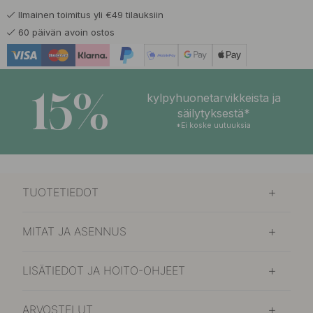
Ilmainen toimitus yli €49 tilauksiin
60 päivän avoin ostos
15%
kylpyhuonetarvikkeista ja
säilytyksestä*
*Ei koske uutuuksia
TUOTETIEDOT
MITAT JA ASENNUS
LISÄTIEDOT JA HOITO-OHJEET
ARVOSTELUT