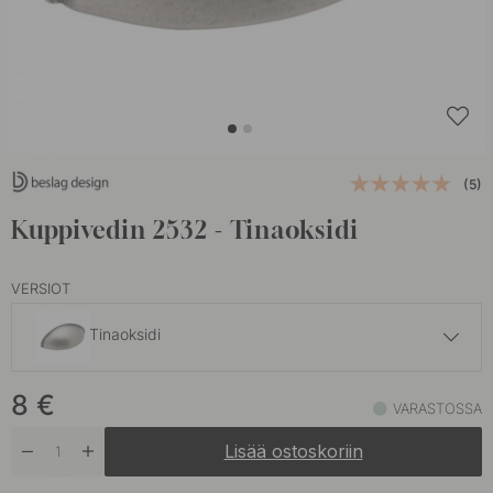
(5)
Kuppivedin 2532 - Tinaoksidi
VERSIOT
Tinaoksidi
8.40 €
12 €
8
€
Ruostumaton Terässävy
VARASTOSSA
Varastossa
Lisää ostoskoriin