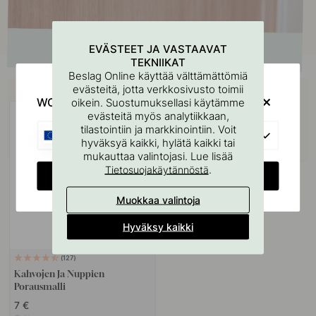
EVÄSTEET JA VASTAAVAT
TEKNIIKAT
Beslag Online käyttää välttämättömiä
Osta yhdessä
evästeitä, jotta verkkosivusto toimii
WOULD YOU RATHER VISIT?
oikein. Suostumuksellasi käytämme
evästeitä myös analytiikkaan,
tilastointiin ja markkinointiin. Voit
EU
hyväksyä kaikki, hylätä kaikki tai
mukauttaa valintojasi. Lue lisää
.
Tietosuojakäytännöstä
CHANGE COUNTRY
Muokkaa valintoja
Hyväksy kaikki
127
Kahvojen Ja Nuppien
Porausmalli
7 €