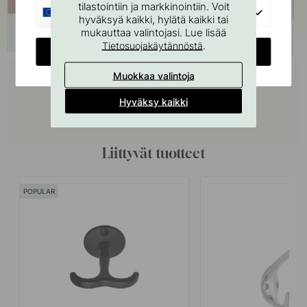
tilastointiin ja markkinointiin. Voit
EU
hyväksyä kaikki, hylätä kaikki tai
mukauttaa valintojasi. Lue lisää
.
Tietosuojakäytännöstä
CHANGE COUNTRY
Osta yhdessä
Muokkaa valintoja
Hyväksy kaikki
Liittyvät tuotteet
POPULAR