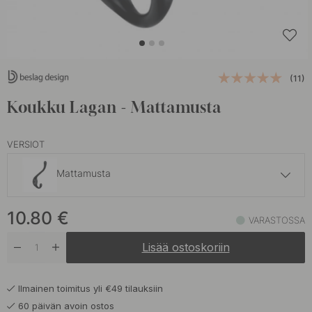
(11)
Koukku Lagan - Mattamusta
VERSIOT
Mattamusta
10.80 €
10.80
€
Harjattu Kromi
VARASTOSSA
Varastossa
Lisää ostoskoriin
10.80 €
Kiillotettu Kromi
Tulossa pian
Ilmainen toimitus yli €49 tilauksiin
10.80 €
Kiillotettu Messinki
60 päivän avoin ostos
Varastossa