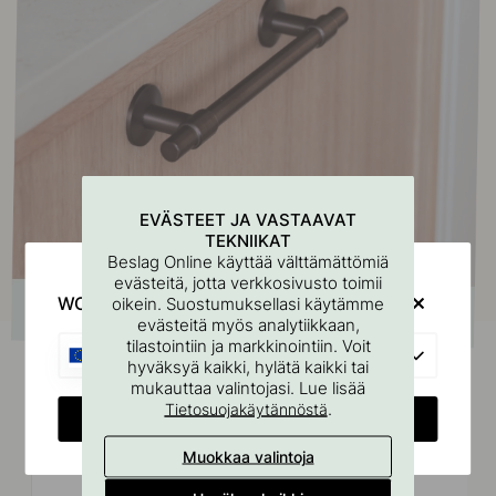
EVÄSTEET JA VASTAAVAT
TEKNIIKAT
Beslag Online käyttää välttämättömiä
evästeitä, jotta verkkosivusto toimii
WOULD YOU RATHER VISIT?
oikein. Suostumuksellasi käytämme
evästeitä myös analytiikkaan,
tilastointiin ja markkinointiin. Voit
EU
hyväksyä kaikki, hylätä kaikki tai
mukauttaa valintojasi. Lue lisää
.
Tietosuojakäytännöstä
CHANGE COUNTRY
Liittyvät tuotteet
Muokkaa valintoja