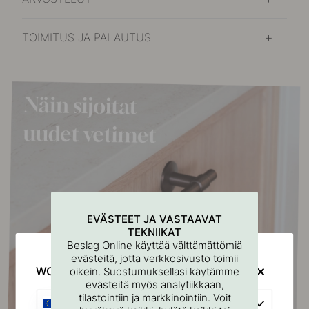
TOIMITUS JA PALAUTUS
EVÄSTEET JA VASTAAVAT
TEKNIIKAT
Beslag Online käyttää välttämättömiä
evästeitä, jotta verkkosivusto toimii
WOULD YOU RATHER VISIT?
oikein. Suostumuksellasi käytämme
evästeitä myös analytiikkaan,
tilastointiin ja markkinointiin. Voit
EU