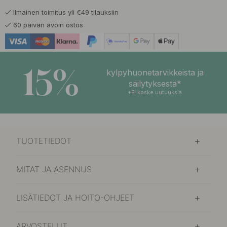
Ilmainen toimitus yli €49 tilauksiin
60 päivän avoin ostos
15%
kylpyhuonetarvikkeista ja
säilytyksestä*
*Ei koske uutuuksia
TUOTETIEDOT
MITAT JA ASENNUS
LISÄTIEDOT JA HOITO-OHJEET
ARVOSTELUT