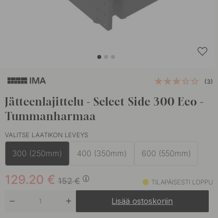
(3)
Jätteenlajittelu - Select Side 300 Eco -
Tummanharmaa
VALITSE LAATIKON LEVEYS
300 (250mm)
400 (350mm)
600 (550mm)
129.20
€
152
€
TILAPÄISESTI LOPPU
Lisää ostoskoriin