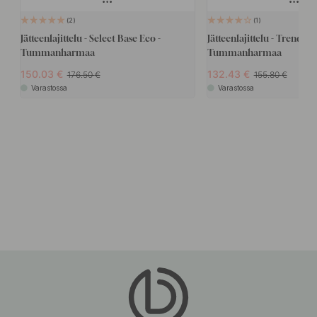
2
1
Jätteenlajittelu - Select Base Eco -
Jätteenlajittelu - Trend Ec
Tummanharmaa
Tummanharmaa
150.03
132.43
176.50
155.80
Varastossa
Varastossa