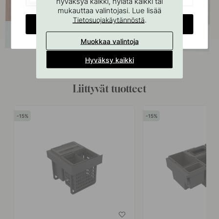
hyväksyä kaikki, hylätä kaikki tai
mukauttaa valintojasi. Lue lisää
.
Tietosuojakäytännöstä
CHANGE COUNTRY
Muokkaa valintoja
Hyväksy kaikki
Liittyvät tuotteet
15
15