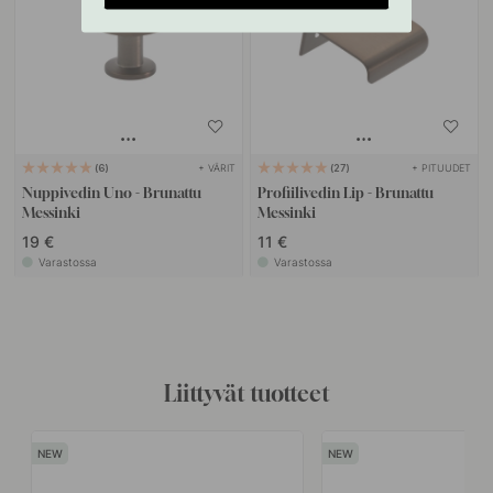
+ VÄRIT
+ PITUUDET
6
27
Nuppivedin Uno - Brunattu
Profiilivedin Lip - Brunattu
Messinki
Messinki
19 €
11 €
Varastossa
Varastossa
Liittyvät tuotteet