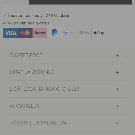
75 €
Varastossa
Ilmainen toimitus yli €49 tilauksiin
75 €
Mattamusta
60 päivän avoin ostos
Varastossa
92.50 €
Tammi
Varastossa
TUOTETIEDOT
92.50 €
Mattamusta
Varastossa
MITAT JA ASENNUS
LISÄTIEDOT JA HOITO-OHJEET
ARVOSTELUT
TOIMITUS JA PALAUTUS