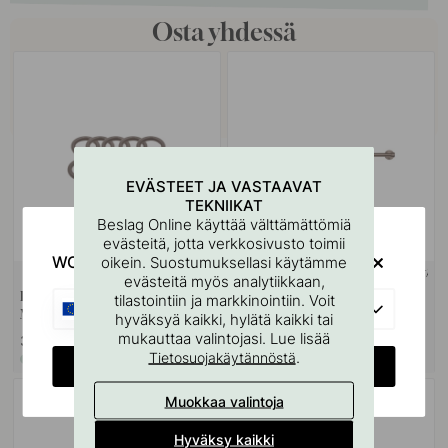
Osta yhdessä
EVÄSTEET JA VASTAAVAT
TEKNIIKAT
Beslag Online käyttää välttämättömiä
evästeitä, jotta verkkosivusto toimii
WOULD YOU RATHER VISIT?
oikein. Suostumuksellasi käytämme
TÄYSMESSINGISTÄ
TÄYSMESSINGISTÄ
evästeitä myös analytiikkaan,
Koukku Aveny - 5 kpl - Brunattu
Koukkutanko Keittiöön Aveny -
tilastointiin ja markkinointiin. Voit
EU
Messinki
600mm - Täydellinen Sarja -
hyväksyä kaikki, hylätä kaikki tai
Brunattu Messinki
mukauttaa valintojasi. Lue lisää
35 €
128.60 €
.
Tietosuojakäytännöstä
Varastossa
Varastossa
CHANGE COUNTRY
Muokkaa valintoja
Hyväksy kaikki