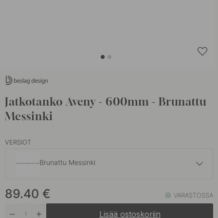
Jatkotanko Aveny - 600mm - Brunattu
Messinki
VERSIOT
Brunattu Messinki
75 €
89.40
€
Harjattu Teräs
VARASTOSSA
Varastossa
Lisää ostoskoriin