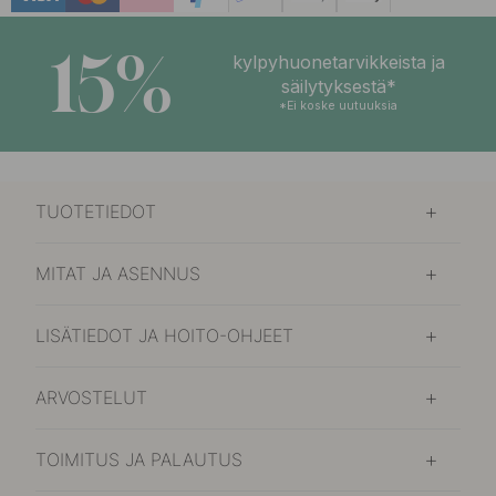
15%
kylpyhuonetarvikkeista ja
säilytyksestä*
*Ei koske uutuuksia
TUOTETIEDOT
MITAT JA ASENNUS
LISÄTIEDOT JA HOITO-OHJEET
ARVOSTELUT
TOIMITUS JA PALAUTUS