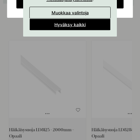
CHANGE COUNTRY
Muokkaa valintoja
Hyväksy kaikki
Liittyvät tuotteet
Häikäisysuoja LD8125 - 2000mm -
Häikäisysuoja LD8288 -
Opaali
Opaali