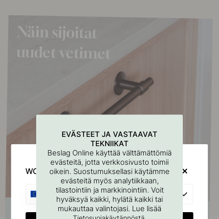
EVÄSTEET JA VASTAAVAT
TEKNIIKAT
Beslag Online käyttää välttämättömiä
evästeitä, jotta verkkosivusto toimii
WOULD YOU RATHER VISIT?
oikein. Suostumuksellasi käytämme
evästeitä myös analytiikkaan,
tilastointiin ja markkinointiin. Voit
EU
hyväksyä kaikki, hylätä kaikki tai
mukauttaa valintojasi. Lue lisää
.
Tietosuojakäytännöstä