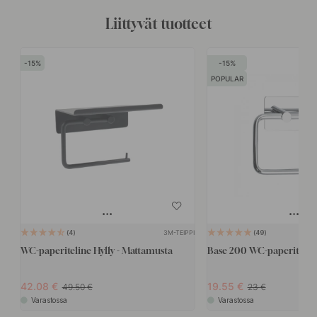
Liittyvät tuotteet
15
15
POPULAR
3M-TEIPPI
4
49
WC-paperiteline Hylly - Mattamusta
Base 200 WC-paperitelin
42.08
19.55
49.50
23
Varastossa
Varastossa