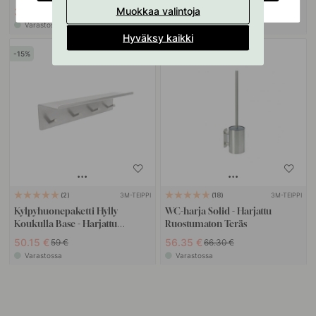
Muokkaa valintoja
3.06 €
19.55 €
3.60 €
23 €
Varastossa
Varastossa
Hyväksy kaikki
15
15
3M-TEIPPI
3M-TEIPPI
2
18
Kylpyhuonepaketti Hylly
WC-harja Solid - Harjattu
Koukulla Base - Harjattu
Ruostumaton Teräs
Ruostumaton Teräs
50.15 €
56.35 €
59 €
66.30 €
Varastossa
Varastossa