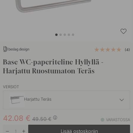
(4)
Base WC-paperiteline Hyllyllä -
Harjattu Ruostumaton Teräs
VERSIOT
Harjattu Teräs
42.07 €
49.50 €
42.08
€
Kromi
49.50
€
VARASTOSSA
Varastossa
Lisää ostoskoriin