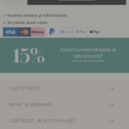
42.08 €
49.50 €
Mattamusta
Varastossa
Ilmainen toimitus yli €49 tilauksiin
60 päivän avoin ostos
15%
kylpyhuonetarvikkeista ja
säilytyksestä*
*Ei koske uutuuksia
TUOTETIEDOT
MITAT JA ASENNUS
LISÄTIEDOT JA HOITO-OHJEET