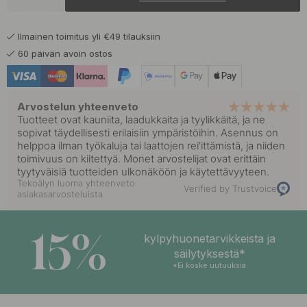
19.55 €
23 €
Kromi
Varastossa
Ilmainen toimitus yli €49 tilauksiin
19.55 €
23 €
Mattamusta
60 päivän avoin ostos
Varastossa
Arvostelun yhteenveto
Tuotteet ovat kauniita, laadukkaita ja tyylikkäitä, ja ne
sopivat täydellisesti erilaisiin ympäristöihin. Asennus on
helppoa ilman työkaluja tai laattojen rei'ittämistä, ja niiden
toimivuus on kiitettyä. Monet arvostelijat ovat erittäin
tyytyväisiä tuotteiden ulkonäköön ja käytettävyyteen.
Tekoälyn luoma yhteenveto
Verified by Trustvoice
asiakasarvosteluista
15%
kylpyhuonetarvikkeista ja
säilytyksestä*
*Ei koske uutuuksia