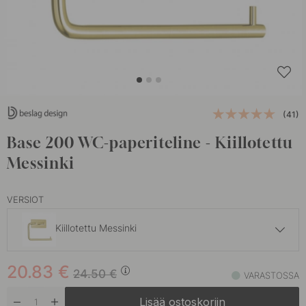
(41)
Base 200 WC-paperiteline - Kiillotettu
Messinki
VERSIOT
Kiillotettu Messinki
19.55 €
23 €
20.83
€
Harjattu Teräs
24.50
€
VARASTOSSA
Varastossa
Lisää ostoskoriin