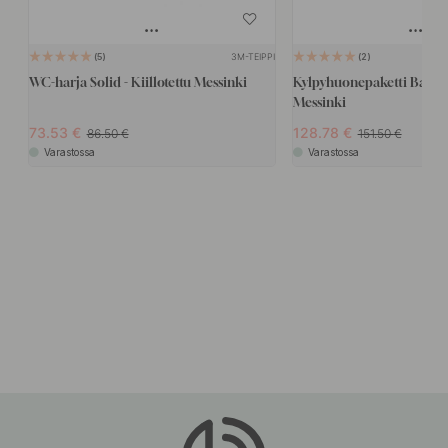
3M-TEIPPI
5
2
WC-harja Solid - Kiillotettu Messinki
Kylpyhuonepaketti Base 22
Messinki
73.53
128.78
86.50
151.50
Varastossa
Varastossa