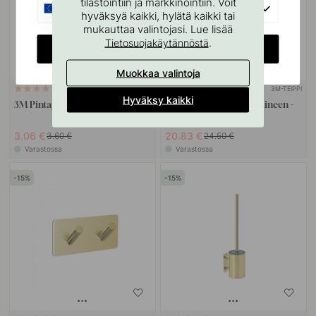
tilastointiin ja markkinointiin. Voit
EU
hyväksyä kaikki, hylätä kaikki tai
mukauttaa valintojasi. Lue lisää
.
Tietosuojakäytännöstä
CHANGE COUNTRY
Muokkaa valintoja
3M-TEIPPI
114
5
Hyväksy kaikki
3M Pintapuhdistusliina
Base 200 Varapaperitelineen -
Kiillotettu Messinki
3.06 €
20.83 €
3.60 €
24.50 €
Varastossa
Varastossa
15
15