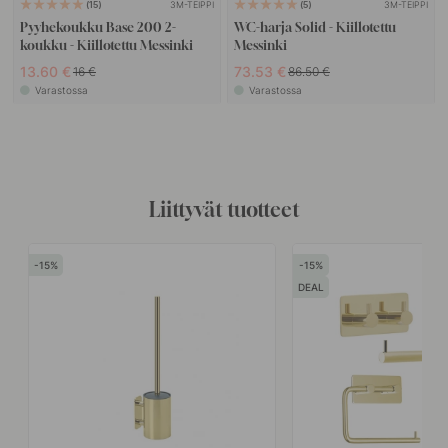
3M-TEIPPI
3M-TEIPPI
15
5
Pyyhekoukku Base 200 2-
WC-harja Solid - Kiillotettu
koukku - Kiillotettu Messinki
Messinki
13.60 €
73.53 €
16 €
86.50 €
Varastossa
Varastossa
Liittyvät tuotteet
15
15
DEAL