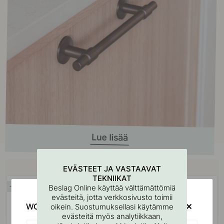
Osta yhdessä
EVÄSTEET JA VASTAAVAT
TEKNIIKAT
Beslag Online käyttää välttämättömiä
15
15
evästeitä, jotta verkkosivusto toimii
WOULD YOU RATHER VISIT?
oikein. Suostumuksellasi käytämme
evästeitä myös analytiikkaan,