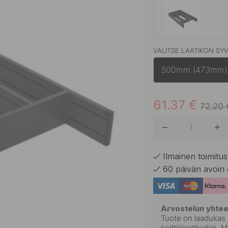
VALITSE LAATIKON SY
Valkoine
500mm (473mm)
61.37
€
72.20
Ilmainen toimitus 
60 päivän avoin 
Arvostelun yhte
Tuote on laadukas ja
keittiölaatikoihin. 