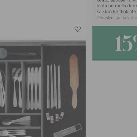
hinta on melko kork
kaikkiin keittiölaat
Tekoälyn luoma yhtee
1