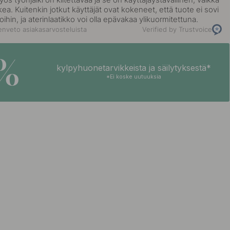
ea. Kuitenkin jotkut käyttäjät ovat kokeneet, että tuote ei sovi
ikoihin, ja aterinlaatikko voi olla epävakaa ylikuormitettuna.
nveto asiakasarvosteluista
Verified by Trustvoice
5%
kylpyhuonetarvikkeista ja säilytyksestä*
*Ei koske uutuuksia