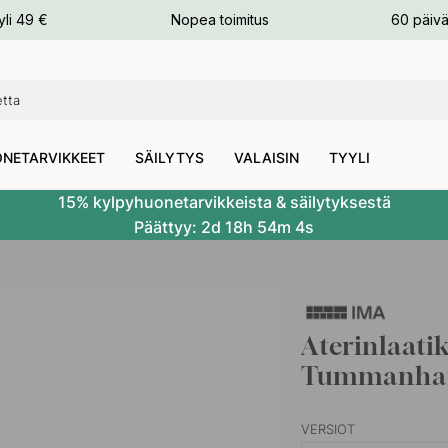
n
yli 49 €
Nopea toimitus
60 päivä
NETARVIKKEET
SÄILYTYS
VALAISIN
TYYLI
15% kylpyhuonetarvikkeista & säilytyksestä
Päättyy:
2d
18h
54m
3s
Aterinlaati
Tummanha
VERSIOT