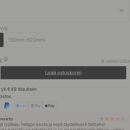
VYYS
61.37 €
72.20 €
n
Varastossa
550mm (523mm)
€
VARASTOSSA
Lisää ostoskoriin
yli €49 tilauksiin
ostos
enveto
 tyylikäs, helppo koota ja sopii täydellisesti tiettyihin
Myös työnjälki on kiitettävää ja se on käyttäjäystävällinen, vaikka