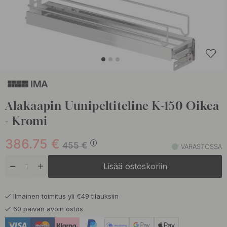
Alakaapin Uunipeltiteline K-150 Oikea
- Kromi
386.75
€
455
€
VARASTOSSA
Lisää ostoskoriin
Ilmainen toimitus yli €49 tilauksiin
60 päivän avoin ostos