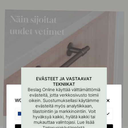
EVÄSTEET JA VASTAAVAT
TEKNIIKAT
Beslag Online käyttää välttämättömiä
evästeitä, jotta verkkosivusto toimii
WOULD YOU RATHER VISIT?
oikein. Suostumuksellasi käytämme
evästeitä myös analytiikkaan,
tilastointiin ja markkinointiin. Voit
EU
hyväksyä kaikki, hylätä kaikki tai
mukauttaa valintojasi. Lue lisää
.
Tietosuojakäytännöstä