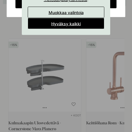
CHANGE COUNTRY
Muokkaa valintoja
Hyväksy kaikki
Liittyvät tuotteet
15
15
+ KOOT
Kulmakaapin Ulosvedettävä -
Keittiöhana Rom - Kupar
Cornerstone Maxx Planero