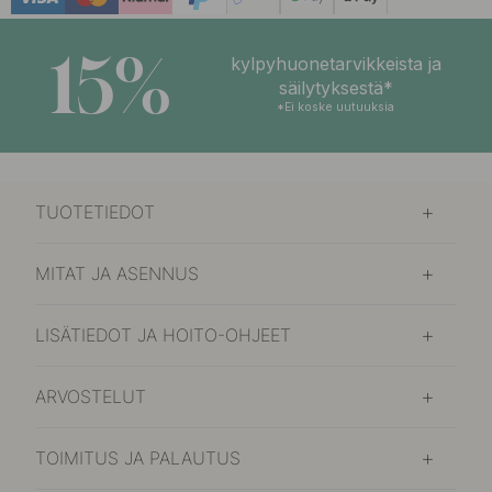
15%
kylpyhuonetarvikkeista ja
säilytyksestä*
*Ei koske uutuuksia
TUOTETIEDOT
MITAT JA ASENNUS
LISÄTIEDOT JA HOITO-OHJEET
ARVOSTELUT
TOIMITUS JA PALAUTUS